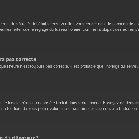
férent du vôtre. Si tel était le cas, veuillez vous rendre dans le panneau de cont
llez noter que le réglage du fuseau horaire, comme la plupart des autres para
rs pas correcte !
ue l’heure n’est toujours pas correcte, il est probable que l’horloge du serveur
oit le logiciel n’a pas encore été traduit dans votre langue. Essayez de demande
us êtes libre de vous porter volontaire et commencer une nouvelle traduction. 
 d’utilisateur ?