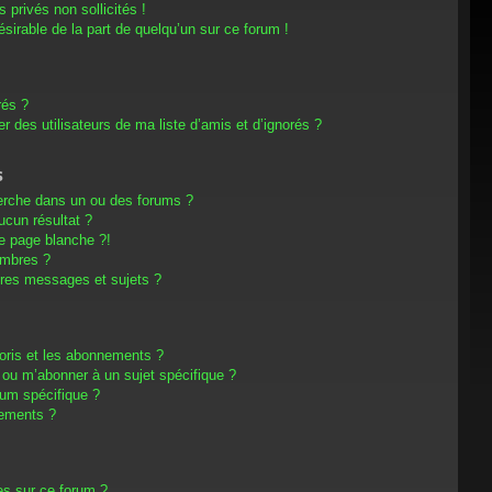
privés non sollicités !
désirable de la part de quelqu’un sur ce forum !
rés ?
 des utilisateurs de ma liste d’amis et d’ignorés ?
s
erche dans un ou des forums ?
cun résultat ?
e page blanche ?!
embres ?
res messages et sujets ?
avoris et les abonnements ?
 ou m’abonner à un sujet spécifique ?
um spécifique ?
nements ?
es sur ce forum ?