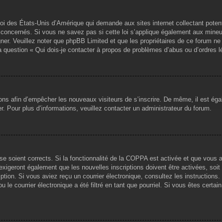
loi des États-Unis d’Amérique qui demande aux sites internet collectant pote
concernés. Si vous ne savez pas si cette loi s’applique également aux mineu
igner. Veuillez noter que phpBB Limited et que les propriétaires de ce forum 
la question « Qui dois-je contacter à propos de problèmes d’abus ou d’ordres l
tions afin d’empêcher les nouveaux visiteurs de s’inscrire. De même, il est ég
iser. Pour plus d’informations, veuillez contacter un administrateur du forum.
sse soient corrects. Si la fonctionnalité de la COPPA est activée et que vous 
exigeront également que les nouvelles inscriptions doivent être activées, soi
ription. Si vous aviez reçu un courrier électronique, consultez les instruction
le courrier électronique a été filtré en tant que pourriel. Si vous êtes certai