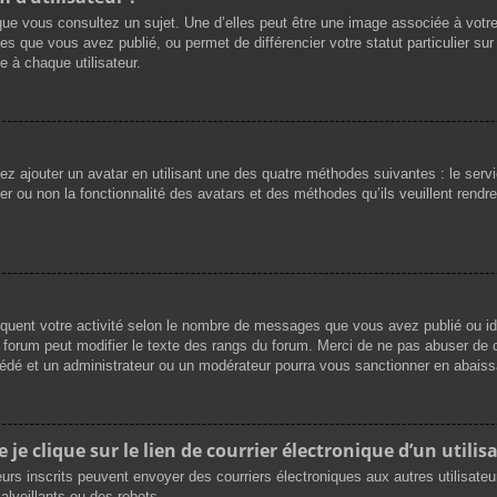
que vous consultez un sujet. Une d’elles peut être une image associée à votr
es que vous avez publié, ou permet de différencier votre statut particulier su
 à chaque utilisateur.
vez ajouter un avatar en utilisant une des quatre méthodes suivantes : le servi
r ou non la fonctionnalité des avatars et des méthodes qu’ils veuillent rendre 
iquent votre activité selon le nombre de messages que vous avez publié ou ide
du forum peut modifier le texte des rangs du forum. Merci de ne pas abuser d
cédé et un administrateur ou un modérateur pourra vous sanctionner en abai
e clique sur le lien de courrier électronique d’un utilisa
ateurs inscrits peuvent envoyer des courriers électroniques aux autres utilisat
lveillants ou des robots.