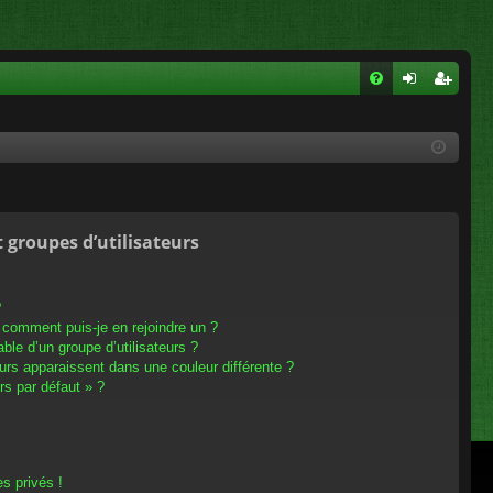
FA
on
ns
Q
ne
cri
xi
pti
on
on
t groupes d’utilisateurs
?
t comment puis-je en rejoindre un ?
le d’un groupe d’utilisateurs ?
eurs apparaissent dans une couleur différente ?
rs par défaut » ?
s privés !