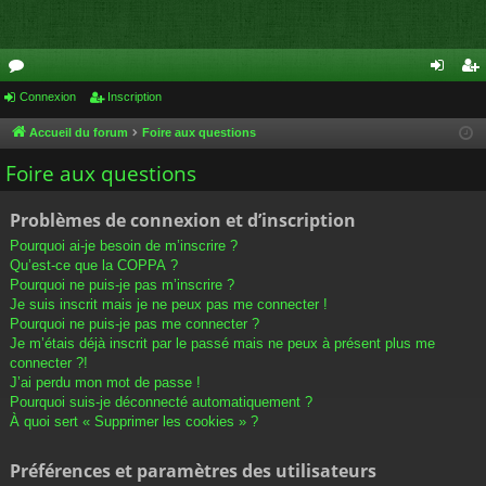
or
Connexion
Inscription
on
ns
u
ne
cri
Accueil du forum
Foire aux questions
m
xi
pti
Foire aux questions
s
on
on
Problèmes de connexion et d’inscription
Pourquoi ai-je besoin de m’inscrire ?
Qu’est-ce que la COPPA ?
Pourquoi ne puis-je pas m’inscrire ?
Je suis inscrit mais je ne peux pas me connecter !
Pourquoi ne puis-je pas me connecter ?
Je m’étais déjà inscrit par le passé mais ne peux à présent plus me
connecter ?!
J’ai perdu mon mot de passe !
Pourquoi suis-je déconnecté automatiquement ?
À quoi sert « Supprimer les cookies » ?
Préférences et paramètres des utilisateurs