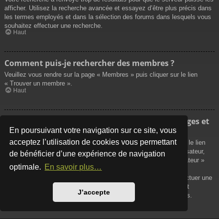
afficher. Utilisez la recherche avancée et essayez d’être plus précis dans
les termes employés et dans la sélection des forums dans lesquels vous
souhaitez effectuer une recherche.
Haut
Comment puis-je rechercher des membres ?
Veuillez vous rendre sur la page « Membres » puis cliquer sur le lien
« Trouver un membre ».
Haut
Comment puis-je retrouver mes propres messages et
sujets ?
En poursuivant votre navigation sur ce site, vous
acceptez l’utilisation de cookies vous permettant
Vos propres messages peuvent être affichés soit en cliquant sur le lien
« Afficher vos messages » dans le panneau de contrôle de l’utilisateur,
de bénéficier d’une expérience de navigation
soit en cliquant sur le lien « Rechercher les messages de l’utilisateur »
optimale.
En savoir plus…
sur la page de votre propre profil ou soit en cliquant sur le menu
« Raccourcis » situé sur la partie supérieure du forum. Pour effectuer une
recherche de vos propres sujets, utilisez la recherche avancée et
J’accepte
remplissez convenablement les options qui vous sont disponibles.
Haut