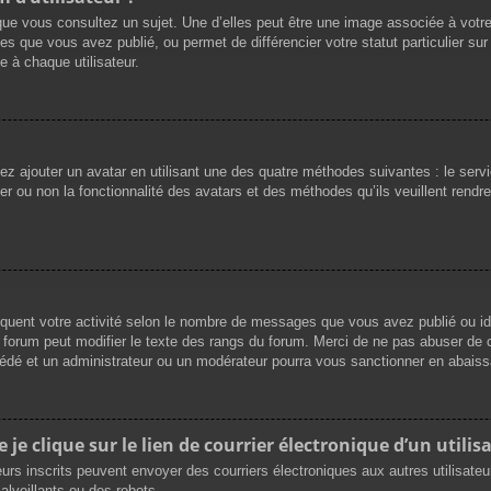
que vous consultez un sujet. Une d’elles peut être une image associée à votr
es que vous avez publié, ou permet de différencier votre statut particulier su
 à chaque utilisateur.
vez ajouter un avatar en utilisant une des quatre méthodes suivantes : le servi
r ou non la fonctionnalité des avatars et des méthodes qu’ils veuillent rendre 
iquent votre activité selon le nombre de messages que vous avez publié ou ide
du forum peut modifier le texte des rangs du forum. Merci de ne pas abuser d
cédé et un administrateur ou un modérateur pourra vous sanctionner en abai
e clique sur le lien de courrier électronique d’un utilisa
ateurs inscrits peuvent envoyer des courriers électroniques aux autres utilisat
lveillants ou des robots.