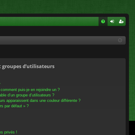
FA
on
ns
Q
ne
cri
xi
pti
on
on
t groupes d’utilisateurs
?
t comment puis-je en rejoindre un ?
le d’un groupe d’utilisateurs ?
eurs apparaissent dans une couleur différente ?
rs par défaut » ?
s privés !