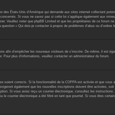
loi des États-Unis d’Amérique qui demande aux sites internet collectant pote
concernés. Si vous ne savez pas si cette loi s’applique également aux mineu
igner. Veuillez noter que phpBB Limited et que les propriétaires de ce forum 
la question « Qui dois-je contacter à propos de problèmes d’abus ou d’ordres l
tions afin d’empêcher les nouveaux visiteurs de s’inscrire. De même, il est ég
iser. Pour plus d’informations, veuillez contacter un administrateur du forum.
sse soient corrects. Si la fonctionnalité de la COPPA est activée et que vous 
exigeront également que les nouvelles inscriptions doivent être activées, soi
ription. Si vous aviez reçu un courrier électronique, consultez les instruction
le courrier électronique a été filtré en tant que pourriel. Si vous êtes certai