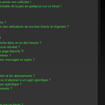
privés non sollicités !
désirable de la part de quelqu’un sur ce forum !
rés ?
 des utilisateurs de ma liste d’amis et d’ignorés ?
s
erche dans un ou des forums ?
cun résultat ?
e page blanche ?!
embres ?
res messages et sujets ?
avoris et les abonnements ?
 ou m’abonner à un sujet spécifique ?
um spécifique ?
nements ?
es sur ce forum ?