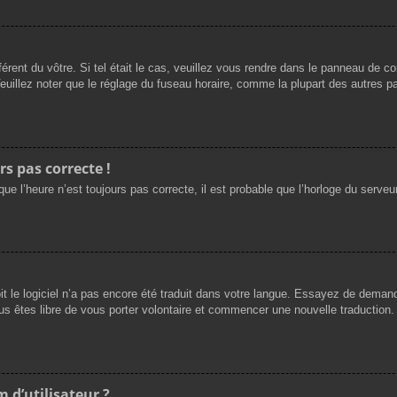
férent du vôtre. Si tel était le cas, veuillez vous rendre dans le panneau de cont
llez noter que le réglage du fuseau horaire, comme la plupart des autres para
rs pas correcte !
ue l’heure n’est toujours pas correcte, il est probable que l’horloge du serveur
oit le logiciel n’a pas encore été traduit dans votre langue. Essayez de demande
us êtes libre de vous porter volontaire et commencer une nouvelle traduction. 
 d’utilisateur ?