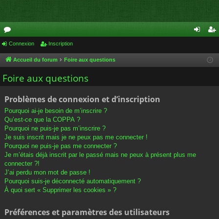
or
Connexion
Inscription
on
ns
u
ne
cri
Accueil du forum
Foire aux questions
m
xi
pti
Foire aux questions
s
on
on
Problèmes de connexion et d’inscription
Pourquoi ai-je besoin de m’inscrire ?
Qu’est-ce que la COPPA ?
Pourquoi ne puis-je pas m’inscrire ?
Je suis inscrit mais je ne peux pas me connecter !
Pourquoi ne puis-je pas me connecter ?
Je m’étais déjà inscrit par le passé mais ne peux à présent plus me
connecter ?!
J’ai perdu mon mot de passe !
Pourquoi suis-je déconnecté automatiquement ?
À quoi sert « Supprimer les cookies » ?
Préférences et paramètres des utilisateurs