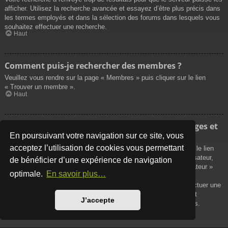
afficher. Utilisez la recherche avancée et essayez d’être plus précis dans
les termes employés et dans la sélection des forums dans lesquels vous
souhaitez effectuer une recherche.
Haut
Comment puis-je rechercher des membres ?
Veuillez vous rendre sur la page « Membres » puis cliquer sur le lien
« Trouver un membre ».
Haut
Comment puis-je retrouver mes propres messages et
sujets ?
En poursuivant votre navigation sur ce site, vous
acceptez l’utilisation de cookies vous permettant
Vos propres messages peuvent être affichés soit en cliquant sur le lien
« Afficher vos messages » dans le panneau de contrôle de l’utilisateur,
de bénéficier d’une expérience de navigation
soit en cliquant sur le lien « Rechercher les messages de l’utilisateur »
optimale.
En savoir plus…
sur la page de votre propre profil ou soit en cliquant sur le menu
« Raccourcis » situé sur la partie supérieure du forum. Pour effectuer une
recherche de vos propres sujets, utilisez la recherche avancée et
J’accepte
remplissez convenablement les options qui vous sont disponibles.
Haut