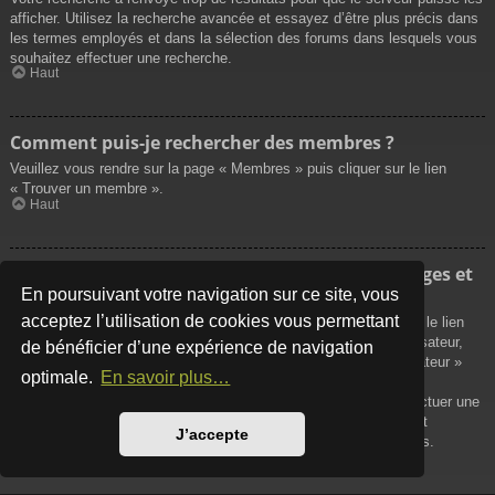
afficher. Utilisez la recherche avancée et essayez d’être plus précis dans
les termes employés et dans la sélection des forums dans lesquels vous
souhaitez effectuer une recherche.
Haut
Comment puis-je rechercher des membres ?
Veuillez vous rendre sur la page « Membres » puis cliquer sur le lien
« Trouver un membre ».
Haut
Comment puis-je retrouver mes propres messages et
sujets ?
En poursuivant votre navigation sur ce site, vous
acceptez l’utilisation de cookies vous permettant
Vos propres messages peuvent être affichés soit en cliquant sur le lien
« Afficher vos messages » dans le panneau de contrôle de l’utilisateur,
de bénéficier d’une expérience de navigation
soit en cliquant sur le lien « Rechercher les messages de l’utilisateur »
optimale.
En savoir plus…
sur la page de votre propre profil ou soit en cliquant sur le menu
« Raccourcis » situé sur la partie supérieure du forum. Pour effectuer une
recherche de vos propres sujets, utilisez la recherche avancée et
J’accepte
remplissez convenablement les options qui vous sont disponibles.
Haut