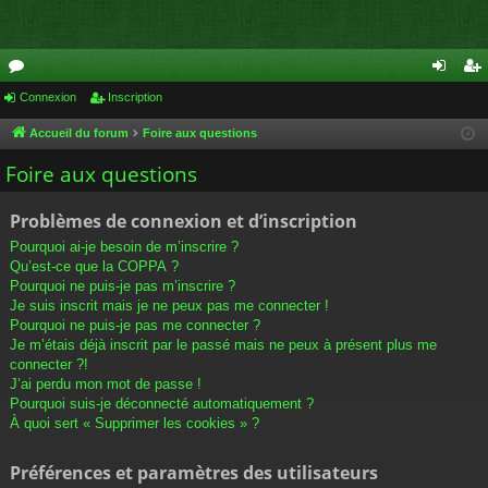
or
Connexion
Inscription
on
ns
u
ne
cri
Accueil du forum
Foire aux questions
m
xi
pti
Foire aux questions
s
on
on
Problèmes de connexion et d’inscription
Pourquoi ai-je besoin de m’inscrire ?
Qu’est-ce que la COPPA ?
Pourquoi ne puis-je pas m’inscrire ?
Je suis inscrit mais je ne peux pas me connecter !
Pourquoi ne puis-je pas me connecter ?
Je m’étais déjà inscrit par le passé mais ne peux à présent plus me
connecter ?!
J’ai perdu mon mot de passe !
Pourquoi suis-je déconnecté automatiquement ?
À quoi sert « Supprimer les cookies » ?
Préférences et paramètres des utilisateurs