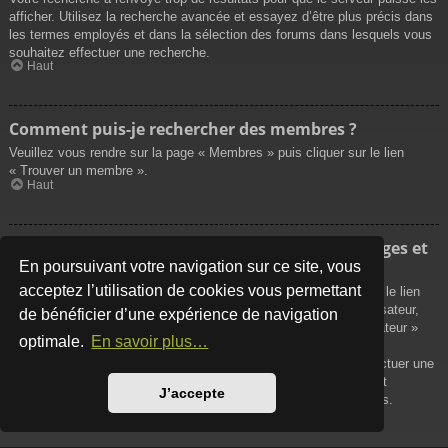
afficher. Utilisez la recherche avancée et essayez d’être plus précis dans
les termes employés et dans la sélection des forums dans lesquels vous
souhaitez effectuer une recherche.
Haut
Comment puis-je rechercher des membres ?
Veuillez vous rendre sur la page « Membres » puis cliquer sur le lien
« Trouver un membre ».
Haut
Comment puis-je retrouver mes propres messages et
sujets ?
En poursuivant votre navigation sur ce site, vous
acceptez l’utilisation de cookies vous permettant
Vos propres messages peuvent être affichés soit en cliquant sur le lien
« Afficher vos messages » dans le panneau de contrôle de l’utilisateur,
de bénéficier d’une expérience de navigation
soit en cliquant sur le lien « Rechercher les messages de l’utilisateur »
optimale.
En savoir plus…
sur la page de votre propre profil ou soit en cliquant sur le menu
« Raccourcis » situé sur la partie supérieure du forum. Pour effectuer une
recherche de vos propres sujets, utilisez la recherche avancée et
J’accepte
remplissez convenablement les options qui vous sont disponibles.
Haut