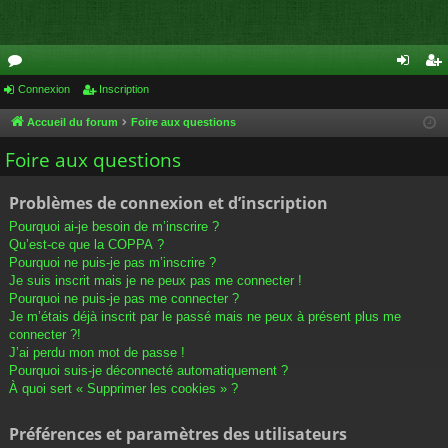
or
Connexion
Inscription
on
ns
u
ne
cri
Accueil du forum
Foire aux questions
m
xi
pti
Foire aux questions
s
on
on
Problèmes de connexion et d’inscription
Pourquoi ai-je besoin de m’inscrire ?
Qu’est-ce que la COPPA ?
Pourquoi ne puis-je pas m’inscrire ?
Je suis inscrit mais je ne peux pas me connecter !
Pourquoi ne puis-je pas me connecter ?
Je m’étais déjà inscrit par le passé mais ne peux à présent plus me
connecter ?!
J’ai perdu mon mot de passe !
Pourquoi suis-je déconnecté automatiquement ?
À quoi sert « Supprimer les cookies » ?
Préférences et paramètres des utilisateurs