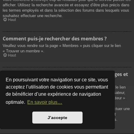
afficher. Utilisez la recherche avancée et essayez d’être plus précis dans
les termes employés et dans la sélection des forums dans lesquels vous
souhaitez effectuer une recherche.
Haut
Comment puis-je rechercher des membres ?
Veuillez vous rendre sur la page « Membres » puis cliquer sur le lien
« Trouver un membre ».
Haut
Comment puis-je retrouver mes propres messages et
sujets ?
En poursuivant votre navigation sur ce site, vous
acceptez l’utilisation de cookies vous permettant
Vos propres messages peuvent être affichés soit en cliquant sur le lien
« Afficher vos messages » dans le panneau de contrôle de l’utilisateur,
de bénéficier d’une expérience de navigation
soit en cliquant sur le lien « Rechercher les messages de l’utilisateur »
optimale.
En savoir plus…
sur la page de votre propre profil ou soit en cliquant sur le menu
« Raccourcis » situé sur la partie supérieure du forum. Pour effectuer une
recherche de vos propres sujets, utilisez la recherche avancée et
J’accepte
remplissez convenablement les options qui vous sont disponibles.
Haut