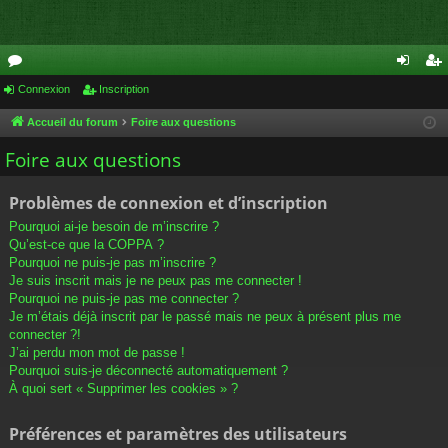
or
Connexion
Inscription
on
ns
u
ne
cri
Accueil du forum
Foire aux questions
m
xi
pti
Foire aux questions
s
on
on
Problèmes de connexion et d’inscription
Pourquoi ai-je besoin de m’inscrire ?
Qu’est-ce que la COPPA ?
Pourquoi ne puis-je pas m’inscrire ?
Je suis inscrit mais je ne peux pas me connecter !
Pourquoi ne puis-je pas me connecter ?
Je m’étais déjà inscrit par le passé mais ne peux à présent plus me
connecter ?!
J’ai perdu mon mot de passe !
Pourquoi suis-je déconnecté automatiquement ?
À quoi sert « Supprimer les cookies » ?
Préférences et paramètres des utilisateurs