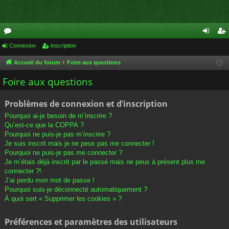
or
Connexion
Inscription
on
ns
u
ne
cri
Accueil du forum
Foire aux questions
m
xi
pti
Foire aux questions
s
on
on
Problèmes de connexion et d’inscription
Pourquoi ai-je besoin de m’inscrire ?
Qu’est-ce que la COPPA ?
Pourquoi ne puis-je pas m’inscrire ?
Je suis inscrit mais je ne peux pas me connecter !
Pourquoi ne puis-je pas me connecter ?
Je m’étais déjà inscrit par le passé mais ne peux à présent plus me
connecter ?!
J’ai perdu mon mot de passe !
Pourquoi suis-je déconnecté automatiquement ?
À quoi sert « Supprimer les cookies » ?
Préférences et paramètres des utilisateurs