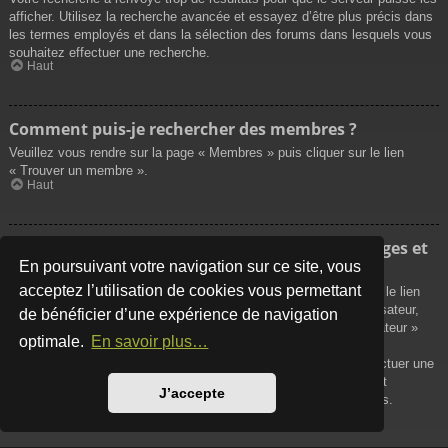
afficher. Utilisez la recherche avancée et essayez d’être plus précis dans
les termes employés et dans la sélection des forums dans lesquels vous
souhaitez effectuer une recherche.
Haut
Comment puis-je rechercher des membres ?
Veuillez vous rendre sur la page « Membres » puis cliquer sur le lien
« Trouver un membre ».
Haut
Comment puis-je retrouver mes propres messages et
sujets ?
En poursuivant votre navigation sur ce site, vous
acceptez l’utilisation de cookies vous permettant
Vos propres messages peuvent être affichés soit en cliquant sur le lien
« Afficher vos messages » dans le panneau de contrôle de l’utilisateur,
de bénéficier d’une expérience de navigation
soit en cliquant sur le lien « Rechercher les messages de l’utilisateur »
optimale.
En savoir plus…
sur la page de votre propre profil ou soit en cliquant sur le menu
« Raccourcis » situé sur la partie supérieure du forum. Pour effectuer une
recherche de vos propres sujets, utilisez la recherche avancée et
J’accepte
remplissez convenablement les options qui vous sont disponibles.
Haut