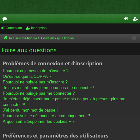
or
Connexion
Inscription
on
ns
u
ne
cri
Accueil du forum
Foire aux questions
m
xi
pti
Foire aux questions
s
on
on
Problèmes de connexion et d’inscription
Pourquoi ai-je besoin de m’inscrire ?
Qu’est-ce que la COPPA ?
Pourquoi ne puis-je pas m’inscrire ?
Je suis inscrit mais je ne peux pas me connecter !
Pourquoi ne puis-je pas me connecter ?
Je m’étais déjà inscrit par le passé mais ne peux à présent plus me
connecter ?!
J’ai perdu mon mot de passe !
Pourquoi suis-je déconnecté automatiquement ?
À quoi sert « Supprimer les cookies » ?
Préférences et paramètres des utilisateurs