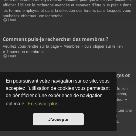
afficher. Utilisez la recherche avancée et essayez d’être plus précis dans
les termes employés et dans la sélection des forums dans lesquels vous
souhaitez effectuer une recherche.
Haut
Comment puis-je rechercher des membres ?
Veuillez vous rendre sur la page « Membres » puis cliquer sur le lien
« Trouver un membre ».
Haut
Comment puis-je retrouver mes propres messages et
sujets ?
En poursuivant votre navigation sur ce site, vous
acceptez l’utilisation de cookies vous permettant
Vos propres messages peuvent être affichés soit en cliquant sur le lien
« Afficher vos messages » dans le panneau de contrôle de l’utilisateur,
de bénéficier d’une expérience de navigation
soit en cliquant sur le lien « Rechercher les messages de l’utilisateur »
optimale.
En savoir plus…
sur la page de votre propre profil ou soit en cliquant sur le menu
« Raccourcis » situé sur la partie supérieure du forum. Pour effectuer une
recherche de vos propres sujets, utilisez la recherche avancée et
J’accepte
remplissez convenablement les options qui vous sont disponibles.
Haut