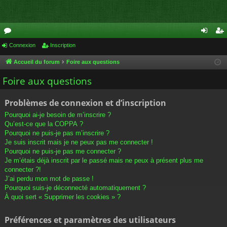
or
Connexion
Inscription
on
ns
u
ne
cri
Accueil du forum
Foire aux questions
m
xi
pti
Foire aux questions
s
on
on
Problèmes de connexion et d’inscription
Pourquoi ai-je besoin de m’inscrire ?
Qu’est-ce que la COPPA ?
Pourquoi ne puis-je pas m’inscrire ?
Je suis inscrit mais je ne peux pas me connecter !
Pourquoi ne puis-je pas me connecter ?
Je m’étais déjà inscrit par le passé mais ne peux à présent plus me
connecter ?!
J’ai perdu mon mot de passe !
Pourquoi suis-je déconnecté automatiquement ?
À quoi sert « Supprimer les cookies » ?
Préférences et paramètres des utilisateurs