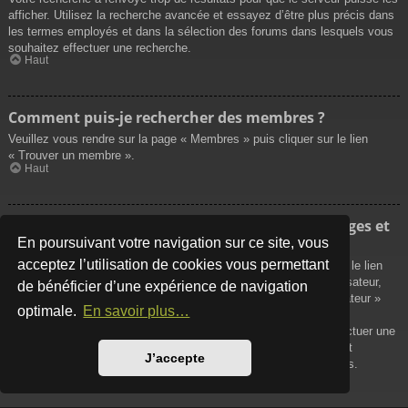
afficher. Utilisez la recherche avancée et essayez d’être plus précis dans
les termes employés et dans la sélection des forums dans lesquels vous
souhaitez effectuer une recherche.
Haut
Comment puis-je rechercher des membres ?
Veuillez vous rendre sur la page « Membres » puis cliquer sur le lien
« Trouver un membre ».
Haut
Comment puis-je retrouver mes propres messages et
sujets ?
En poursuivant votre navigation sur ce site, vous
acceptez l’utilisation de cookies vous permettant
Vos propres messages peuvent être affichés soit en cliquant sur le lien
« Afficher vos messages » dans le panneau de contrôle de l’utilisateur,
de bénéficier d’une expérience de navigation
soit en cliquant sur le lien « Rechercher les messages de l’utilisateur »
optimale.
En savoir plus…
sur la page de votre propre profil ou soit en cliquant sur le menu
« Raccourcis » situé sur la partie supérieure du forum. Pour effectuer une
recherche de vos propres sujets, utilisez la recherche avancée et
J’accepte
remplissez convenablement les options qui vous sont disponibles.
Haut