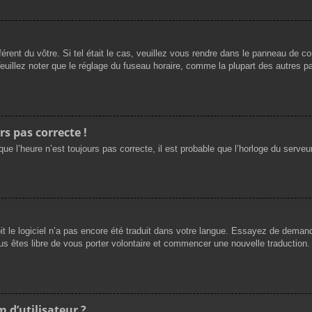
férent du vôtre. Si tel était le cas, veuillez vous rendre dans le panneau de cont
llez noter que le réglage du fuseau horaire, comme la plupart des autres para
rs pas correcte !
ue l’heure n’est toujours pas correcte, il est probable que l’horloge du serveur
oit le logiciel n’a pas encore été traduit dans votre langue. Essayez de demande
us êtes libre de vous porter volontaire et commencer une nouvelle traduction. 
 d’utilisateur ?