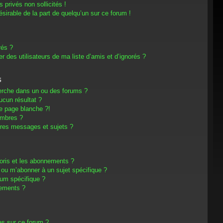
privés non sollicités !
désirable de la part de quelqu’un sur ce forum !
rés ?
 des utilisateurs de ma liste d’amis et d’ignorés ?
s
erche dans un ou des forums ?
cun résultat ?
e page blanche ?!
embres ?
res messages et sujets ?
avoris et les abonnements ?
 ou m’abonner à un sujet spécifique ?
um spécifique ?
nements ?
es sur ce forum ?