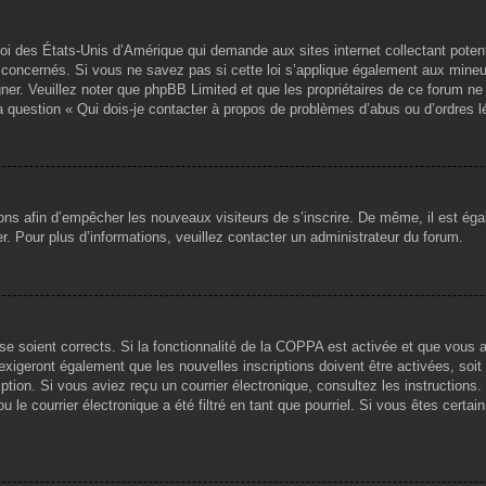
loi des États-Unis d’Amérique qui demande aux sites internet collectant pote
concernés. Si vous ne savez pas si cette loi s’applique également aux mineu
igner. Veuillez noter que phpBB Limited et que les propriétaires de ce forum 
la question « Qui dois-je contacter à propos de problèmes d’abus ou d’ordres l
tions afin d’empêcher les nouveaux visiteurs de s’inscrire. De même, il est ég
iser. Pour plus d’informations, veuillez contacter un administrateur du forum.
sse soient corrects. Si la fonctionnalité de la COPPA est activée et que vous 
exigeront également que les nouvelles inscriptions doivent être activées, soi
ription. Si vous aviez reçu un courrier électronique, consultez les instruction
le courrier électronique a été filtré en tant que pourriel. Si vous êtes certai