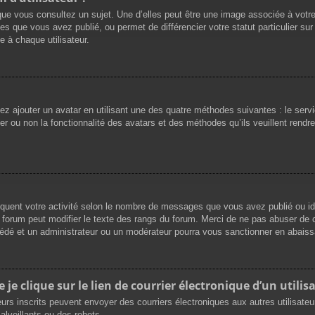
que vous consultez un sujet. Une d’elles peut être une image associée à votr
es que vous avez publié, ou permet de différencier votre statut particulier su
 à chaque utilisateur.
vez ajouter un avatar en utilisant une des quatre méthodes suivantes : le servi
r ou non la fonctionnalité des avatars et des méthodes qu’ils veuillent rendre 
iquent votre activité selon le nombre de messages que vous avez publié ou ide
du forum peut modifier le texte des rangs du forum. Merci de ne pas abuser d
cédé et un administrateur ou un modérateur pourra vous sanctionner en abai
e clique sur le lien de courrier électronique d’un utilisa
ateurs inscrits peuvent envoyer des courriers électroniques aux autres utilisat
lveillants ou des robots.