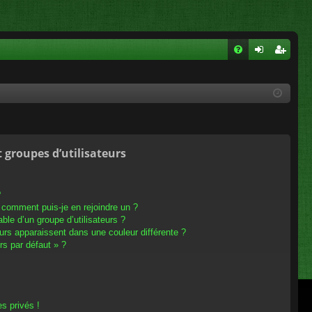
FA
on
ns
Q
ne
cri
xi
pti
on
on
t groupes d’utilisateurs
?
t comment puis-je en rejoindre un ?
le d’un groupe d’utilisateurs ?
eurs apparaissent dans une couleur différente ?
rs par défaut » ?
s privés !