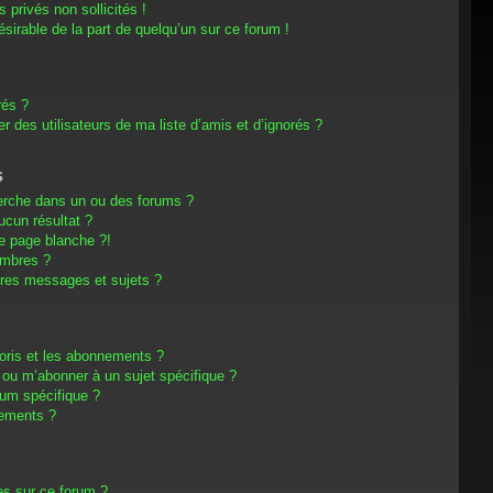
privés non sollicités !
désirable de la part de quelqu’un sur ce forum !
rés ?
 des utilisateurs de ma liste d’amis et d’ignorés ?
s
erche dans un ou des forums ?
cun résultat ?
e page blanche ?!
embres ?
res messages et sujets ?
avoris et les abonnements ?
 ou m’abonner à un sujet spécifique ?
um spécifique ?
nements ?
es sur ce forum ?