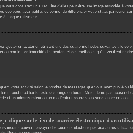
que vous consultez un sujet. Une d’elles peut être une image associée à votr
es que vous avez publié, ou permet de différencier votre statut particulier su
 à chaque utilisateur.
vez ajouter un avatar en utilisant une des quatre méthodes suivantes : le servi
r ou non la fonctionnalité des avatars et des méthodes qu’ils veuillent rendre 
iquent votre activité selon le nombre de messages que vous avez publié ou ide
du forum peut modifier le texte des rangs du forum. Merci de ne pas abuser d
cédé et un administrateur ou un modérateur pourra vous sanctionner en abai
e clique sur le lien de courrier électronique d’un utilisa
ateurs inscrits peuvent envoyer des courriers électroniques aux autres utilisat
lveillants ou des robots.