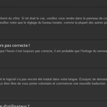
férent du vôtre. Si tel était le cas, veuillez vous rendre dans le panneau de cont
llez noter que le réglage du fuseau horaire, comme la plupart des autres para
rs pas correcte !
ue l’heure n’est toujours pas correcte, il est probable que l’horloge du serveur
oit le logiciel n’a pas encore été traduit dans votre langue. Essayez de demande
us êtes libre de vous porter volontaire et commencer une nouvelle traduction. 
 d’utilisateur ?