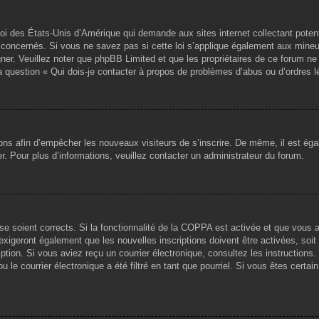
loi des États-Unis d’Amérique qui demande aux sites internet collectant pote
concernés. Si vous ne savez pas si cette loi s’applique également aux mineu
igner. Veuillez noter que phpBB Limited et que les propriétaires de ce forum 
la question « Qui dois-je contacter à propos de problèmes d’abus ou d’ordres l
tions afin d’empêcher les nouveaux visiteurs de s’inscrire. De même, il est ég
iser. Pour plus d’informations, veuillez contacter un administrateur du forum.
sse soient corrects. Si la fonctionnalité de la COPPA est activée et que vous 
exigeront également que les nouvelles inscriptions doivent être activées, soi
ription. Si vous aviez reçu un courrier électronique, consultez les instruction
le courrier électronique a été filtré en tant que pourriel. Si vous êtes certai