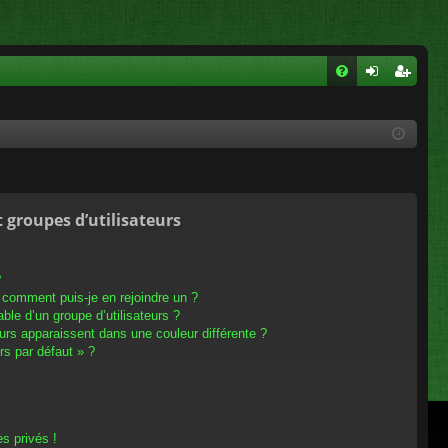
FA
on
ns
Q
ne
cri
xi
pti
on
on
t groupes d’utilisateurs
?
t comment puis-je en rejoindre un ?
le d’un groupe d’utilisateurs ?
eurs apparaissent dans une couleur différente ?
rs par défaut » ?
s privés !