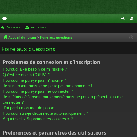
or
Connexion
Inscription
on
ns
u
ne
cri
Accueil du forum
Foire aux questions
m
xi
pti
Foire aux questions
s
on
on
Problèmes de connexion et d’inscription
Pourquoi ai-je besoin de m’inscrire ?
Qu’est-ce que la COPPA ?
Pourquoi ne puis-je pas m’inscrire ?
Je suis inscrit mais je ne peux pas me connecter !
Pourquoi ne puis-je pas me connecter ?
Je m’étais déjà inscrit par le passé mais ne peux à présent plus me
connecter ?!
J’ai perdu mon mot de passe !
Pourquoi suis-je déconnecté automatiquement ?
À quoi sert « Supprimer les cookies » ?
Préférences et paramètres des utilisateurs