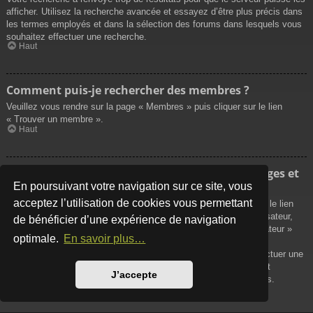
afficher. Utilisez la recherche avancée et essayez d’être plus précis dans
les termes employés et dans la sélection des forums dans lesquels vous
souhaitez effectuer une recherche.
Haut
Comment puis-je rechercher des membres ?
Veuillez vous rendre sur la page « Membres » puis cliquer sur le lien
« Trouver un membre ».
Haut
Comment puis-je retrouver mes propres messages et
sujets ?
En poursuivant votre navigation sur ce site, vous
acceptez l’utilisation de cookies vous permettant
Vos propres messages peuvent être affichés soit en cliquant sur le lien
« Afficher vos messages » dans le panneau de contrôle de l’utilisateur,
de bénéficier d’une expérience de navigation
soit en cliquant sur le lien « Rechercher les messages de l’utilisateur »
optimale.
En savoir plus…
sur la page de votre propre profil ou soit en cliquant sur le menu
« Raccourcis » situé sur la partie supérieure du forum. Pour effectuer une
recherche de vos propres sujets, utilisez la recherche avancée et
J’accepte
remplissez convenablement les options qui vous sont disponibles.
Haut