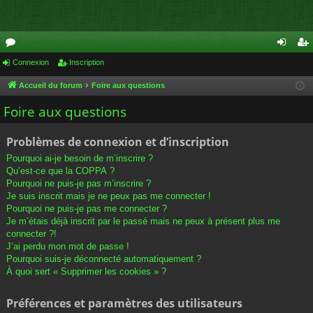
or
Connexion
Inscription
on
ns
u
ne
cri
Accueil du forum
Foire aux questions
m
xi
pti
Foire aux questions
s
on
on
Problèmes de connexion et d’inscription
Pourquoi ai-je besoin de m’inscrire ?
Qu’est-ce que la COPPA ?
Pourquoi ne puis-je pas m’inscrire ?
Je suis inscrit mais je ne peux pas me connecter !
Pourquoi ne puis-je pas me connecter ?
Je m’étais déjà inscrit par le passé mais ne peux à présent plus me
connecter ?!
J’ai perdu mon mot de passe !
Pourquoi suis-je déconnecté automatiquement ?
À quoi sert « Supprimer les cookies » ?
Préférences et paramètres des utilisateurs