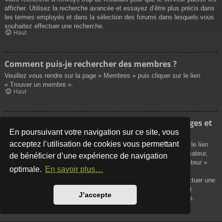
afficher. Utilisez la recherche avancée et essayez d’être plus précis dans
les termes employés et dans la sélection des forums dans lesquels vous
souhaitez effectuer une recherche.
Haut
Comment puis-je rechercher des membres ?
Veuillez vous rendre sur la page « Membres » puis cliquer sur le lien
« Trouver un membre ».
Haut
Comment puis-je retrouver mes propres messages et
sujets ?
En poursuivant votre navigation sur ce site, vous
acceptez l’utilisation de cookies vous permettant
Vos propres messages peuvent être affichés soit en cliquant sur le lien
« Afficher vos messages » dans le panneau de contrôle de l’utilisateur,
de bénéficier d’une expérience de navigation
soit en cliquant sur le lien « Rechercher les messages de l’utilisateur »
optimale.
En savoir plus…
sur la page de votre propre profil ou soit en cliquant sur le menu
« Raccourcis » situé sur la partie supérieure du forum. Pour effectuer une
recherche de vos propres sujets, utilisez la recherche avancée et
J’accepte
remplissez convenablement les options qui vous sont disponibles.
Haut