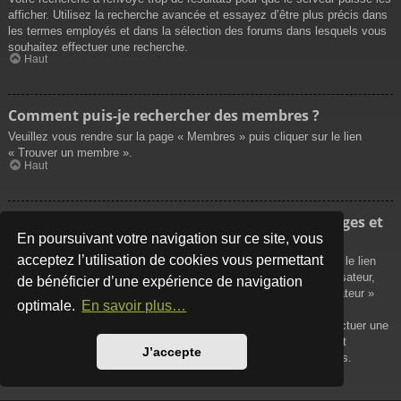
afficher. Utilisez la recherche avancée et essayez d’être plus précis dans
les termes employés et dans la sélection des forums dans lesquels vous
souhaitez effectuer une recherche.
Haut
Comment puis-je rechercher des membres ?
Veuillez vous rendre sur la page « Membres » puis cliquer sur le lien
« Trouver un membre ».
Haut
Comment puis-je retrouver mes propres messages et
sujets ?
En poursuivant votre navigation sur ce site, vous
acceptez l’utilisation de cookies vous permettant
Vos propres messages peuvent être affichés soit en cliquant sur le lien
« Afficher vos messages » dans le panneau de contrôle de l’utilisateur,
de bénéficier d’une expérience de navigation
soit en cliquant sur le lien « Rechercher les messages de l’utilisateur »
optimale.
En savoir plus…
sur la page de votre propre profil ou soit en cliquant sur le menu
« Raccourcis » situé sur la partie supérieure du forum. Pour effectuer une
recherche de vos propres sujets, utilisez la recherche avancée et
J’accepte
remplissez convenablement les options qui vous sont disponibles.
Haut