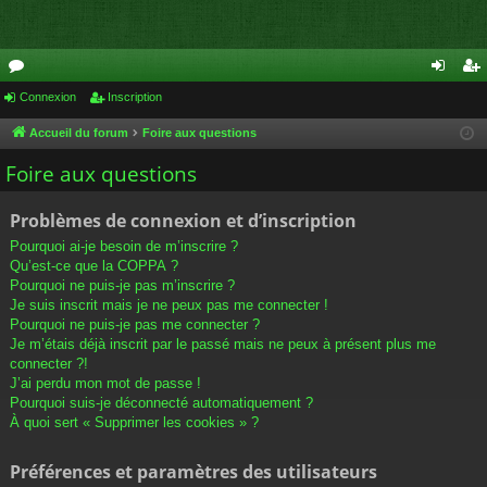
or
Connexion
Inscription
on
ns
u
ne
cri
Accueil du forum
Foire aux questions
m
xi
pti
Foire aux questions
s
on
on
Problèmes de connexion et d’inscription
Pourquoi ai-je besoin de m’inscrire ?
Qu’est-ce que la COPPA ?
Pourquoi ne puis-je pas m’inscrire ?
Je suis inscrit mais je ne peux pas me connecter !
Pourquoi ne puis-je pas me connecter ?
Je m’étais déjà inscrit par le passé mais ne peux à présent plus me
connecter ?!
J’ai perdu mon mot de passe !
Pourquoi suis-je déconnecté automatiquement ?
À quoi sert « Supprimer les cookies » ?
Préférences et paramètres des utilisateurs