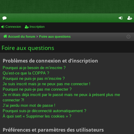
or
Connexion
Inscription
on
ns
u
ne
cri
Accueil du forum
Foire aux questions
m
xi
pti
Foire aux questions
s
on
on
Problèmes de connexion et d’inscription
Pourquoi ai-je besoin de m’inscrire ?
Qu’est-ce que la COPPA ?
Pourquoi ne puis-je pas m’inscrire ?
Je suis inscrit mais je ne peux pas me connecter !
Pourquoi ne puis-je pas me connecter ?
Je m’étais déjà inscrit par le passé mais ne peux à présent plus me
connecter ?!
J’ai perdu mon mot de passe !
Pourquoi suis-je déconnecté automatiquement ?
À quoi sert « Supprimer les cookies » ?
Préférences et paramètres des utilisateurs