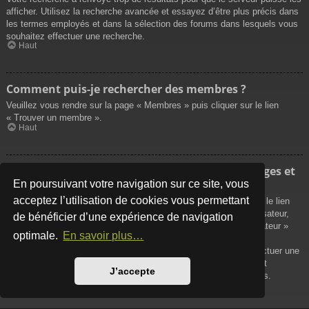
afficher. Utilisez la recherche avancée et essayez d’être plus précis dans
les termes employés et dans la sélection des forums dans lesquels vous
souhaitez effectuer une recherche.
Haut
Comment puis-je rechercher des membres ?
Veuillez vous rendre sur la page « Membres » puis cliquer sur le lien
« Trouver un membre ».
Haut
Comment puis-je retrouver mes propres messages et
sujets ?
En poursuivant votre navigation sur ce site, vous
acceptez l’utilisation de cookies vous permettant
Vos propres messages peuvent être affichés soit en cliquant sur le lien
« Afficher vos messages » dans le panneau de contrôle de l’utilisateur,
de bénéficier d’une expérience de navigation
soit en cliquant sur le lien « Rechercher les messages de l’utilisateur »
optimale.
En savoir plus…
sur la page de votre propre profil ou soit en cliquant sur le menu
« Raccourcis » situé sur la partie supérieure du forum. Pour effectuer une
recherche de vos propres sujets, utilisez la recherche avancée et
J’accepte
remplissez convenablement les options qui vous sont disponibles.
Haut