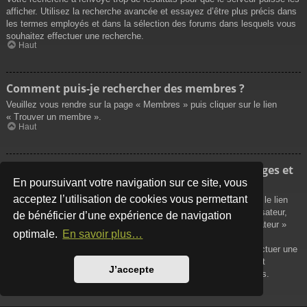
afficher. Utilisez la recherche avancée et essayez d’être plus précis dans
les termes employés et dans la sélection des forums dans lesquels vous
souhaitez effectuer une recherche.
Haut
Comment puis-je rechercher des membres ?
Veuillez vous rendre sur la page « Membres » puis cliquer sur le lien
« Trouver un membre ».
Haut
Comment puis-je retrouver mes propres messages et
sujets ?
En poursuivant votre navigation sur ce site, vous
acceptez l’utilisation de cookies vous permettant
Vos propres messages peuvent être affichés soit en cliquant sur le lien
« Afficher vos messages » dans le panneau de contrôle de l’utilisateur,
de bénéficier d’une expérience de navigation
soit en cliquant sur le lien « Rechercher les messages de l’utilisateur »
optimale.
En savoir plus…
sur la page de votre propre profil ou soit en cliquant sur le menu
« Raccourcis » situé sur la partie supérieure du forum. Pour effectuer une
recherche de vos propres sujets, utilisez la recherche avancée et
J’accepte
remplissez convenablement les options qui vous sont disponibles.
Haut