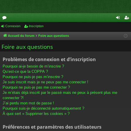
or
Connexion
Inscription
on
ns
u
ne
cri
Accueil du forum
Foire aux questions
m
xi
pti
Foire aux questions
s
on
on
Problèmes de connexion et d’inscription
Pourquoi ai-je besoin de m’inscrire ?
Qu’est-ce que la COPPA ?
Pourquoi ne puis-je pas m’inscrire ?
Je suis inscrit mais je ne peux pas me connecter !
Pourquoi ne puis-je pas me connecter ?
Je m’étais déjà inscrit par le passé mais ne peux à présent plus me
connecter ?!
J’ai perdu mon mot de passe !
Pourquoi suis-je déconnecté automatiquement ?
À quoi sert « Supprimer les cookies » ?
Préférences et paramètres des utilisateurs