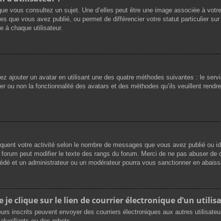
que vous consultez un sujet. Une d’elles peut être une image associée à votr
es que vous avez publié, ou permet de différencier votre statut particulier su
 à chaque utilisateur.
vez ajouter un avatar en utilisant une des quatre méthodes suivantes : le servi
r ou non la fonctionnalité des avatars et des méthodes qu’ils veuillent rendre 
iquent votre activité selon le nombre de messages que vous avez publié ou ide
du forum peut modifier le texte des rangs du forum. Merci de ne pas abuser d
cédé et un administrateur ou un modérateur pourra vous sanctionner en abai
e clique sur le lien de courrier électronique d’un utilisa
ateurs inscrits peuvent envoyer des courriers électroniques aux autres utilisat
lveillants ou des robots.