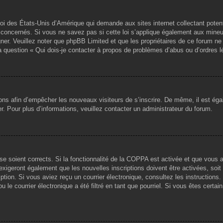
loi des États-Unis d’Amérique qui demande aux sites internet collectant pote
concernés. Si vous ne savez pas si cette loi s’applique également aux mineu
igner. Veuillez noter que phpBB Limited et que les propriétaires de ce forum 
la question « Qui dois-je contacter à propos de problèmes d’abus ou d’ordres l
tions afin d’empêcher les nouveaux visiteurs de s’inscrire. De même, il est ég
iser. Pour plus d’informations, veuillez contacter un administrateur du forum.
sse soient corrects. Si la fonctionnalité de la COPPA est activée et que vous 
exigeront également que les nouvelles inscriptions doivent être activées, soi
ription. Si vous aviez reçu un courrier électronique, consultez les instruction
le courrier électronique a été filtré en tant que pourriel. Si vous êtes certai