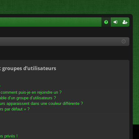
FA
on
ns
Q
ne
cri
xi
pti
on
on
t groupes d’utilisateurs
?
t comment puis-je en rejoindre un ?
le d’un groupe d’utilisateurs ?
eurs apparaissent dans une couleur différente ?
rs par défaut » ?
s privés !