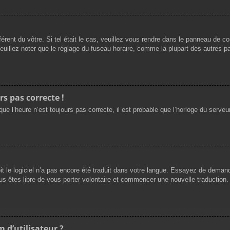
férent du vôtre. Si tel était le cas, veuillez vous rendre dans le panneau de cont
llez noter que le réglage du fuseau horaire, comme la plupart des autres para
rs pas correcte !
ue l’heure n’est toujours pas correcte, il est probable que l’horloge du serveur
oit le logiciel n’a pas encore été traduit dans votre langue. Essayez de demande
us êtes libre de vous porter volontaire et commencer une nouvelle traduction. 
 d’utilisateur ?