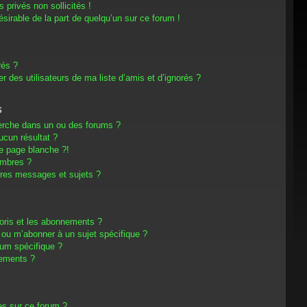
privés non sollicités !
désirable de la part de quelqu’un sur ce forum !
rés ?
 des utilisateurs de ma liste d’amis et d’ignorés ?
s
erche dans un ou des forums ?
cun résultat ?
e page blanche ?!
embres ?
res messages et sujets ?
avoris et les abonnements ?
 ou m’abonner à un sujet spécifique ?
um spécifique ?
nements ?
es sur ce forum ?