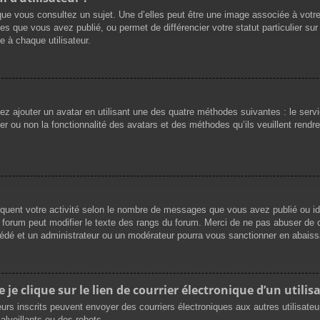
que vous consultez un sujet. Une d’elles peut être une image associée à votr
es que vous avez publié, ou permet de différencier votre statut particulier su
 à chaque utilisateur.
vez ajouter un avatar en utilisant une des quatre méthodes suivantes : le servi
r ou non la fonctionnalité des avatars et des méthodes qu’ils veuillent rendre 
iquent votre activité selon le nombre de messages que vous avez publié ou ide
du forum peut modifier le texte des rangs du forum. Merci de ne pas abuser d
cédé et un administrateur ou un modérateur pourra vous sanctionner en abai
e clique sur le lien de courrier électronique d’un utilisa
ateurs inscrits peuvent envoyer des courriers électroniques aux autres utilisat
lveillants ou des robots.