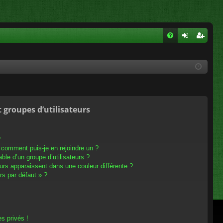
FA
on
ns
Q
ne
cri
xi
pti
on
on
t groupes d’utilisateurs
?
t comment puis-je en rejoindre un ?
le d’un groupe d’utilisateurs ?
eurs apparaissent dans une couleur différente ?
rs par défaut » ?
s privés !