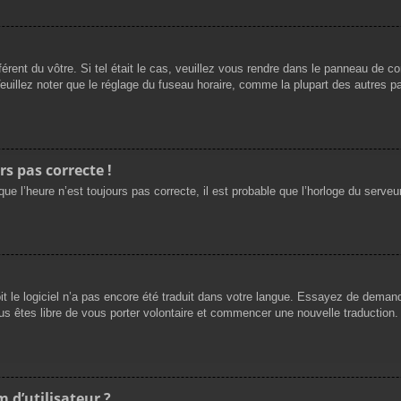
férent du vôtre. Si tel était le cas, veuillez vous rendre dans le panneau de cont
llez noter que le réglage du fuseau horaire, comme la plupart des autres para
rs pas correcte !
ue l’heure n’est toujours pas correcte, il est probable que l’horloge du serveur
oit le logiciel n’a pas encore été traduit dans votre langue. Essayez de demande
us êtes libre de vous porter volontaire et commencer une nouvelle traduction. 
 d’utilisateur ?