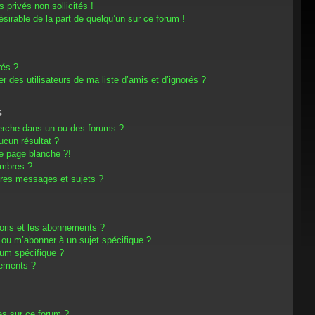
privés non sollicités !
désirable de la part de quelqu’un sur ce forum !
rés ?
 des utilisateurs de ma liste d’amis et d’ignorés ?
s
erche dans un ou des forums ?
cun résultat ?
e page blanche ?!
embres ?
res messages et sujets ?
avoris et les abonnements ?
 ou m’abonner à un sujet spécifique ?
um spécifique ?
nements ?
es sur ce forum ?