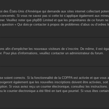
loi des États-Unis d’Amérique qui demande aux sites internet collectant pote
concernés. Si vous ne savez pas si cette loi s’applique également aux mineu
igner. Veuillez noter que phpBB Limited et que les propriétaires de ce forum 
la question « Qui dois-je contacter à propos de problèmes d’abus ou d’ordres l
tions afin d’empêcher les nouveaux visiteurs de s’inscrire. De même, il est ég
iser. Pour plus d’informations, veuillez contacter un administrateur du forum.
sse soient corrects. Si la fonctionnalité de la COPPA est activée et que vous 
exigeront également que les nouvelles inscriptions doivent être activées, soi
ription. Si vous aviez reçu un courrier électronique, consultez les instruction
le courrier électronique a été filtré en tant que pourriel. Si vous êtes certai