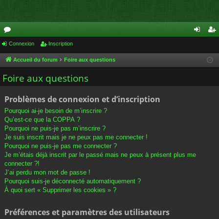
or
Connexion
Inscription
on
ns
u
ne
cri
Accueil du forum
Foire aux questions
m
xi
pti
Foire aux questions
s
on
on
Problèmes de connexion et d’inscription
Pourquoi ai-je besoin de m’inscrire ?
Qu’est-ce que la COPPA ?
Pourquoi ne puis-je pas m’inscrire ?
Je suis inscrit mais je ne peux pas me connecter !
Pourquoi ne puis-je pas me connecter ?
Je m’étais déjà inscrit par le passé mais ne peux à présent plus me
connecter ?!
J’ai perdu mon mot de passe !
Pourquoi suis-je déconnecté automatiquement ?
À quoi sert « Supprimer les cookies » ?
Préférences et paramètres des utilisateurs