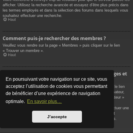
afficher. Utilisez la recherche avancée et essayez d’être plus précis dans
les termes employés et dans la sélection des forums dans lesquels vous
souhaitez effectuer une recherche.
Haut
Comment puis-je rechercher des membres ?
Veuillez vous rendre sur la page « Membres » puis cliquer sur le lien
« Trouver un membre ».
Haut
Comment puis-je retrouver mes propres messages et
sujets ?
En poursuivant votre navigation sur ce site, vous
acceptez l’utilisation de cookies vous permettant
Vos propres messages peuvent être affichés soit en cliquant sur le lien
« Afficher vos messages » dans le panneau de contrôle de l’utilisateur,
de bénéficier d’une expérience de navigation
soit en cliquant sur le lien « Rechercher les messages de l’utilisateur »
optimale.
En savoir plus…
sur la page de votre propre profil ou soit en cliquant sur le menu
« Raccourcis » situé sur la partie supérieure du forum. Pour effectuer une
recherche de vos propres sujets, utilisez la recherche avancée et
J’accepte
remplissez convenablement les options qui vous sont disponibles.
Haut