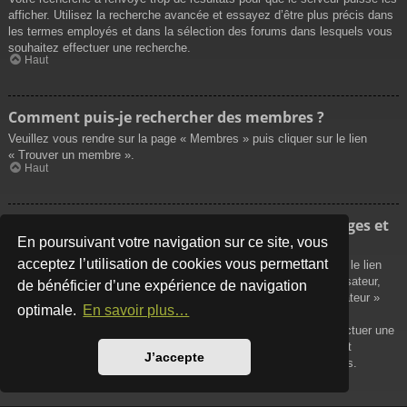
afficher. Utilisez la recherche avancée et essayez d’être plus précis dans
les termes employés et dans la sélection des forums dans lesquels vous
souhaitez effectuer une recherche.
Haut
Comment puis-je rechercher des membres ?
Veuillez vous rendre sur la page « Membres » puis cliquer sur le lien
« Trouver un membre ».
Haut
Comment puis-je retrouver mes propres messages et
sujets ?
En poursuivant votre navigation sur ce site, vous
acceptez l’utilisation de cookies vous permettant
Vos propres messages peuvent être affichés soit en cliquant sur le lien
« Afficher vos messages » dans le panneau de contrôle de l’utilisateur,
de bénéficier d’une expérience de navigation
soit en cliquant sur le lien « Rechercher les messages de l’utilisateur »
optimale.
En savoir plus…
sur la page de votre propre profil ou soit en cliquant sur le menu
« Raccourcis » situé sur la partie supérieure du forum. Pour effectuer une
recherche de vos propres sujets, utilisez la recherche avancée et
J’accepte
remplissez convenablement les options qui vous sont disponibles.
Haut