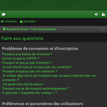
or
Connexion
Inscription
on
ns
u
ne
cri
Accueil du forum
Foire aux questions
m
xi
pti
Foire aux questions
s
on
on
Problèmes de connexion et d’inscription
Pourquoi ai-je besoin de m’inscrire ?
Qu’est-ce que la COPPA ?
Pourquoi ne puis-je pas m’inscrire ?
Je suis inscrit mais je ne peux pas me connecter !
Pourquoi ne puis-je pas me connecter ?
Je m’étais déjà inscrit par le passé mais ne peux à présent plus me
connecter ?!
J’ai perdu mon mot de passe !
Pourquoi suis-je déconnecté automatiquement ?
À quoi sert « Supprimer les cookies » ?
Préférences et paramètres des utilisateurs