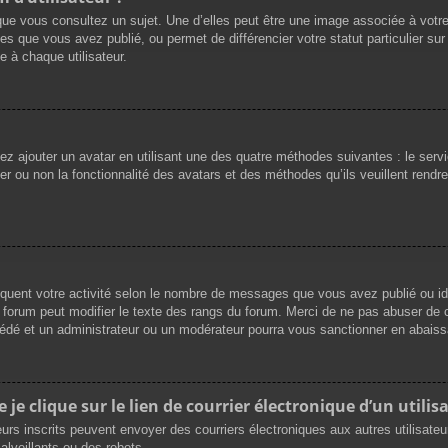
que vous consultez un sujet. Une d’elles peut être une image associée à votr
es que vous avez publié, ou permet de différencier votre statut particulier su
 à chaque utilisateur.
vez ajouter un avatar en utilisant une des quatre méthodes suivantes : le servi
r ou non la fonctionnalité des avatars et des méthodes qu’ils veuillent rendre 
iquent votre activité selon le nombre de messages que vous avez publié ou ide
du forum peut modifier le texte des rangs du forum. Merci de ne pas abuser d
cédé et un administrateur ou un modérateur pourra vous sanctionner en abai
e clique sur le lien de courrier électronique d’un utilisa
ateurs inscrits peuvent envoyer des courriers électroniques aux autres utilisat
lveillants ou des robots.