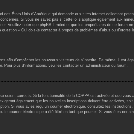
loi des États-Unis d’Amérique qui demande aux sites internet collectant pote
concernés. Si vous ne savez pas si cette loi s’applique également aux mineu
igner. Veuillez noter que phpBB Limited et que les propriétaires de ce forum 
la question « Qui dois-je contacter à propos de problèmes d’abus ou d’ordres l
tions afin d’empêcher les nouveaux visiteurs de s’inscrire. De même, il est ég
iser. Pour plus d’informations, veuillez contacter un administrateur du forum.
sse soient corrects. Si la fonctionnalité de la COPPA est activée et que vous 
exigeront également que les nouvelles inscriptions doivent être activées, soi
ription. Si vous aviez reçu un courrier électronique, consultez les instruction
le courrier électronique a été filtré en tant que pourriel. Si vous êtes certai