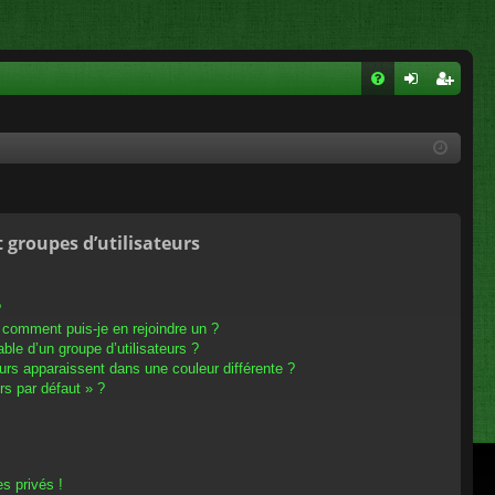
FA
on
ns
Q
ne
cri
xi
pti
on
on
t groupes d’utilisateurs
?
t comment puis-je en rejoindre un ?
le d’un groupe d’utilisateurs ?
eurs apparaissent dans une couleur différente ?
rs par défaut » ?
s privés !