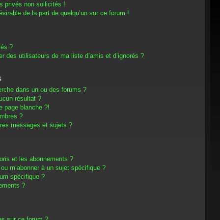
privés non sollicités !
désirable de la part de quelqu’un sur ce forum !
rés ?
 des utilisateurs de ma liste d’amis et d’ignorés ?
s
erche dans un ou des forums ?
cun résultat ?
e page blanche ?!
embres ?
res messages et sujets ?
avoris et les abonnements ?
 ou m’abonner à un sujet spécifique ?
um spécifique ?
nements ?
es sur ce forum ?