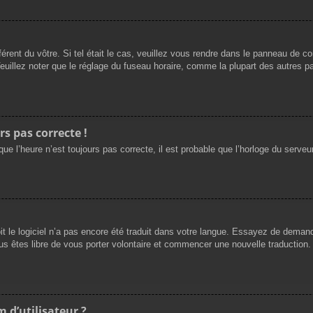
férent du vôtre. Si tel était le cas, veuillez vous rendre dans le panneau de cont
llez noter que le réglage du fuseau horaire, comme la plupart des autres para
rs pas correcte !
ue l’heure n’est toujours pas correcte, il est probable que l’horloge du serveur
oit le logiciel n’a pas encore été traduit dans votre langue. Essayez de demande
us êtes libre de vous porter volontaire et commencer une nouvelle traduction. 
 d’utilisateur ?