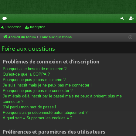
or
Connexion
Inscription
on
ns
u
ne
cri
Accueil du forum
Foire aux questions
m
xi
pti
Foire aux questions
s
on
on
Problèmes de connexion et d’inscription
Pourquoi ai-je besoin de m’inscrire ?
Qu’est-ce que la COPPA ?
Pourquoi ne puis-je pas m’inscrire ?
Je suis inscrit mais je ne peux pas me connecter !
Pourquoi ne puis-je pas me connecter ?
Je m’étais déjà inscrit par le passé mais ne peux à présent plus me
connecter ?!
J’ai perdu mon mot de passe !
Pourquoi suis-je déconnecté automatiquement ?
À quoi sert « Supprimer les cookies » ?
Préférences et paramètres des utilisateurs