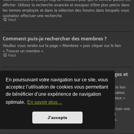
afficher. Utilisez la recherche avancée et essayez d’être plus précis dans
les termes employés et dans la sélection des forums dans lesquels vous
souhaitez effectuer une recherche.
Haut
Comment puis-je rechercher des membres ?
Veuillez vous rendre sur la page « Membres » puis cliquer sur le lien
« Trouver un membre ».
Haut
Comment puis-je retrouver mes propres messages et
sujets ?
En poursuivant votre navigation sur ce site, vous
acceptez l’utilisation de cookies vous permettant
Vos propres messages peuvent être affichés soit en cliquant sur le lien
« Afficher vos messages » dans le panneau de contrôle de l’utilisateur,
de bénéficier d’une expérience de navigation
soit en cliquant sur le lien « Rechercher les messages de l’utilisateur »
optimale.
En savoir plus…
sur la page de votre propre profil ou soit en cliquant sur le menu
« Raccourcis » situé sur la partie supérieure du forum. Pour effectuer une
recherche de vos propres sujets, utilisez la recherche avancée et
J’accepte
remplissez convenablement les options qui vous sont disponibles.
Haut