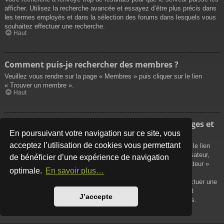
afficher. Utilisez la recherche avancée et essayez d’être plus précis dans
les termes employés et dans la sélection des forums dans lesquels vous
souhaitez effectuer une recherche.
Haut
Comment puis-je rechercher des membres ?
Veuillez vous rendre sur la page « Membres » puis cliquer sur le lien
« Trouver un membre ».
Haut
Comment puis-je retrouver mes propres messages et
sujets ?
En poursuivant votre navigation sur ce site, vous
acceptez l’utilisation de cookies vous permettant
Vos propres messages peuvent être affichés soit en cliquant sur le lien
« Afficher vos messages » dans le panneau de contrôle de l’utilisateur,
de bénéficier d’une expérience de navigation
soit en cliquant sur le lien « Rechercher les messages de l’utilisateur »
optimale.
En savoir plus…
sur la page de votre propre profil ou soit en cliquant sur le menu
« Raccourcis » situé sur la partie supérieure du forum. Pour effectuer une
recherche de vos propres sujets, utilisez la recherche avancée et
J’accepte
remplissez convenablement les options qui vous sont disponibles.
Haut