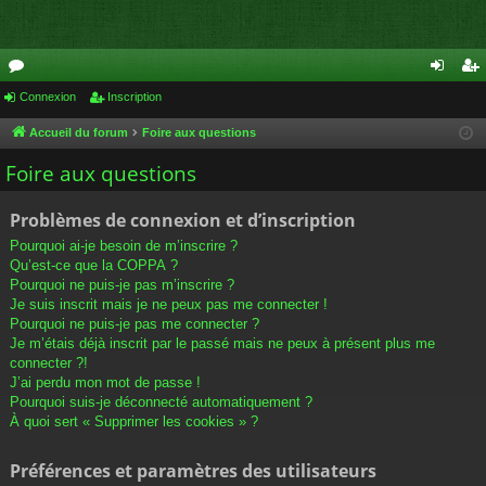
or
Connexion
Inscription
on
ns
u
ne
cri
Accueil du forum
Foire aux questions
m
xi
pti
Foire aux questions
s
on
on
Problèmes de connexion et d’inscription
Pourquoi ai-je besoin de m’inscrire ?
Qu’est-ce que la COPPA ?
Pourquoi ne puis-je pas m’inscrire ?
Je suis inscrit mais je ne peux pas me connecter !
Pourquoi ne puis-je pas me connecter ?
Je m’étais déjà inscrit par le passé mais ne peux à présent plus me
connecter ?!
J’ai perdu mon mot de passe !
Pourquoi suis-je déconnecté automatiquement ?
À quoi sert « Supprimer les cookies » ?
Préférences et paramètres des utilisateurs