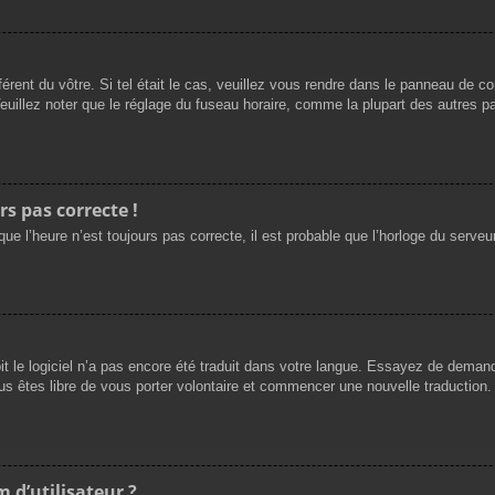
férent du vôtre. Si tel était le cas, veuillez vous rendre dans le panneau de cont
llez noter que le réglage du fuseau horaire, comme la plupart des autres para
rs pas correcte !
ue l’heure n’est toujours pas correcte, il est probable que l’horloge du serveur
oit le logiciel n’a pas encore été traduit dans votre langue. Essayez de demande
us êtes libre de vous porter volontaire et commencer une nouvelle traduction. 
 d’utilisateur ?