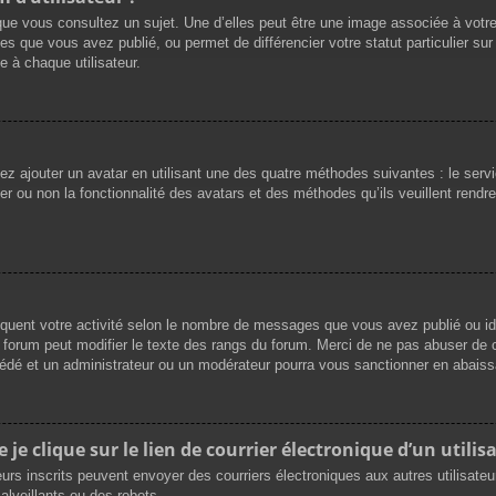
que vous consultez un sujet. Une d’elles peut être une image associée à votr
es que vous avez publié, ou permet de différencier votre statut particulier su
 à chaque utilisateur.
vez ajouter un avatar en utilisant une des quatre méthodes suivantes : le servi
r ou non la fonctionnalité des avatars et des méthodes qu’ils veuillent rendre 
iquent votre activité selon le nombre de messages que vous avez publié ou ide
du forum peut modifier le texte des rangs du forum. Merci de ne pas abuser d
cédé et un administrateur ou un modérateur pourra vous sanctionner en abai
e clique sur le lien de courrier électronique d’un utilisa
ateurs inscrits peuvent envoyer des courriers électroniques aux autres utilisat
lveillants ou des robots.