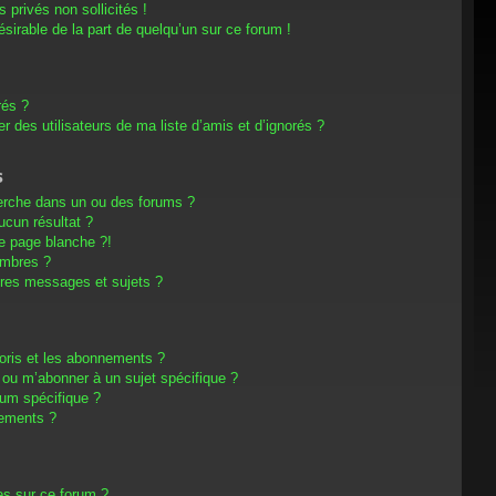
privés non sollicités !
désirable de la part de quelqu’un sur ce forum !
rés ?
 des utilisateurs de ma liste d’amis et d’ignorés ?
s
erche dans un ou des forums ?
cun résultat ?
e page blanche ?!
embres ?
res messages et sujets ?
avoris et les abonnements ?
 ou m’abonner à un sujet spécifique ?
um spécifique ?
nements ?
es sur ce forum ?