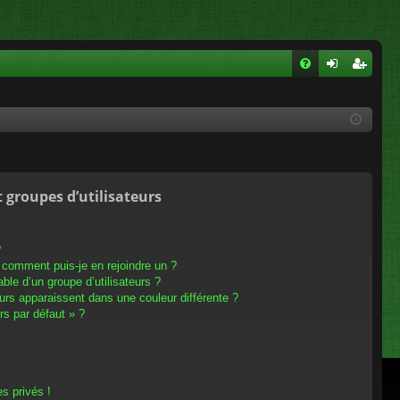
FA
on
ns
Q
ne
cri
xi
pti
on
on
t groupes d’utilisateurs
?
t comment puis-je en rejoindre un ?
le d’un groupe d’utilisateurs ?
eurs apparaissent dans une couleur différente ?
rs par défaut » ?
s privés !