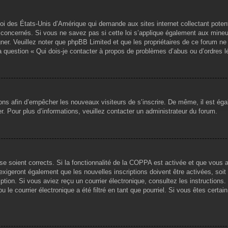
loi des États-Unis d’Amérique qui demande aux sites internet collectant pote
concernés. Si vous ne savez pas si cette loi s’applique également aux mineu
igner. Veuillez noter que phpBB Limited et que les propriétaires de ce forum 
la question « Qui dois-je contacter à propos de problèmes d’abus ou d’ordres l
tions afin d’empêcher les nouveaux visiteurs de s’inscrire. De même, il est ég
iser. Pour plus d’informations, veuillez contacter un administrateur du forum.
sse soient corrects. Si la fonctionnalité de la COPPA est activée et que vous 
exigeront également que les nouvelles inscriptions doivent être activées, soi
ription. Si vous aviez reçu un courrier électronique, consultez les instruction
le courrier électronique a été filtré en tant que pourriel. Si vous êtes certai