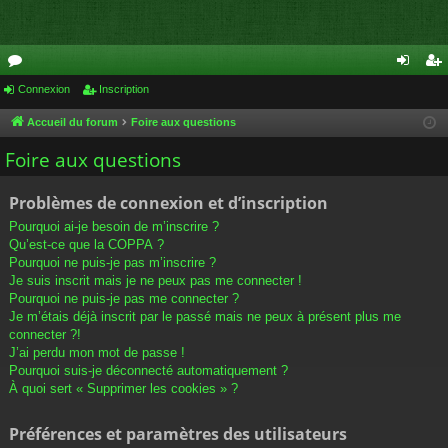
or
Connexion
Inscription
on
ns
u
ne
cri
Accueil du forum
Foire aux questions
m
xi
pti
Foire aux questions
s
on
on
Problèmes de connexion et d’inscription
Pourquoi ai-je besoin de m’inscrire ?
Qu’est-ce que la COPPA ?
Pourquoi ne puis-je pas m’inscrire ?
Je suis inscrit mais je ne peux pas me connecter !
Pourquoi ne puis-je pas me connecter ?
Je m’étais déjà inscrit par le passé mais ne peux à présent plus me
connecter ?!
J’ai perdu mon mot de passe !
Pourquoi suis-je déconnecté automatiquement ?
À quoi sert « Supprimer les cookies » ?
Préférences et paramètres des utilisateurs