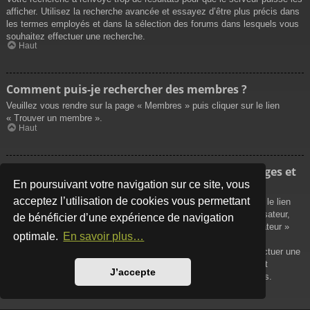
afficher. Utilisez la recherche avancée et essayez d’être plus précis dans
les termes employés et dans la sélection des forums dans lesquels vous
souhaitez effectuer une recherche.
Haut
Comment puis-je rechercher des membres ?
Veuillez vous rendre sur la page « Membres » puis cliquer sur le lien
« Trouver un membre ».
Haut
Comment puis-je retrouver mes propres messages et
sujets ?
En poursuivant votre navigation sur ce site, vous
acceptez l’utilisation de cookies vous permettant
Vos propres messages peuvent être affichés soit en cliquant sur le lien
« Afficher vos messages » dans le panneau de contrôle de l’utilisateur,
de bénéficier d’une expérience de navigation
soit en cliquant sur le lien « Rechercher les messages de l’utilisateur »
optimale.
En savoir plus…
sur la page de votre propre profil ou soit en cliquant sur le menu
« Raccourcis » situé sur la partie supérieure du forum. Pour effectuer une
recherche de vos propres sujets, utilisez la recherche avancée et
J’accepte
remplissez convenablement les options qui vous sont disponibles.
Haut