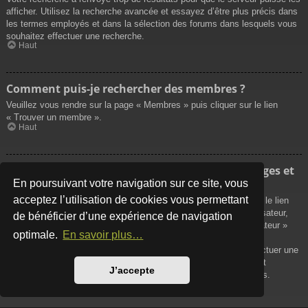
afficher. Utilisez la recherche avancée et essayez d’être plus précis dans
les termes employés et dans la sélection des forums dans lesquels vous
souhaitez effectuer une recherche.
Haut
Comment puis-je rechercher des membres ?
Veuillez vous rendre sur la page « Membres » puis cliquer sur le lien
« Trouver un membre ».
Haut
Comment puis-je retrouver mes propres messages et
sujets ?
En poursuivant votre navigation sur ce site, vous
acceptez l’utilisation de cookies vous permettant
Vos propres messages peuvent être affichés soit en cliquant sur le lien
« Afficher vos messages » dans le panneau de contrôle de l’utilisateur,
de bénéficier d’une expérience de navigation
soit en cliquant sur le lien « Rechercher les messages de l’utilisateur »
optimale.
En savoir plus…
sur la page de votre propre profil ou soit en cliquant sur le menu
« Raccourcis » situé sur la partie supérieure du forum. Pour effectuer une
recherche de vos propres sujets, utilisez la recherche avancée et
J’accepte
remplissez convenablement les options qui vous sont disponibles.
Haut