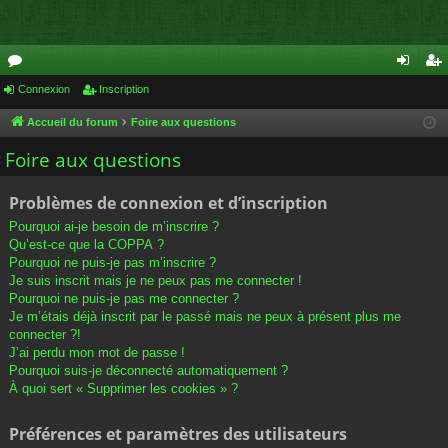
or
Connexion
Inscription
on
ns
u
ne
cri
Accueil du forum
Foire aux questions
m
xi
pti
Foire aux questions
s
on
on
Problèmes de connexion et d’inscription
Pourquoi ai-je besoin de m’inscrire ?
Qu’est-ce que la COPPA ?
Pourquoi ne puis-je pas m’inscrire ?
Je suis inscrit mais je ne peux pas me connecter !
Pourquoi ne puis-je pas me connecter ?
Je m’étais déjà inscrit par le passé mais ne peux à présent plus me
connecter ?!
J’ai perdu mon mot de passe !
Pourquoi suis-je déconnecté automatiquement ?
À quoi sert « Supprimer les cookies » ?
Préférences et paramètres des utilisateurs