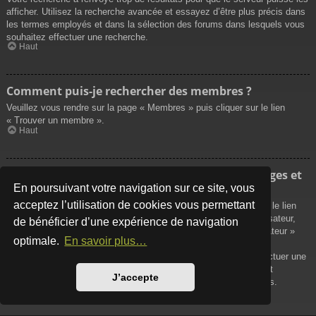
afficher. Utilisez la recherche avancée et essayez d’être plus précis dans
les termes employés et dans la sélection des forums dans lesquels vous
souhaitez effectuer une recherche.
Haut
Comment puis-je rechercher des membres ?
Veuillez vous rendre sur la page « Membres » puis cliquer sur le lien
« Trouver un membre ».
Haut
Comment puis-je retrouver mes propres messages et
sujets ?
En poursuivant votre navigation sur ce site, vous
acceptez l’utilisation de cookies vous permettant
Vos propres messages peuvent être affichés soit en cliquant sur le lien
« Afficher vos messages » dans le panneau de contrôle de l’utilisateur,
de bénéficier d’une expérience de navigation
soit en cliquant sur le lien « Rechercher les messages de l’utilisateur »
optimale.
En savoir plus…
sur la page de votre propre profil ou soit en cliquant sur le menu
« Raccourcis » situé sur la partie supérieure du forum. Pour effectuer une
recherche de vos propres sujets, utilisez la recherche avancée et
J’accepte
remplissez convenablement les options qui vous sont disponibles.
Haut