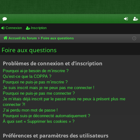
or
Connexion
Inscription
on
ns
u
ne
cri
Accueil du forum
Foire aux questions
m
xi
pti
Foire aux questions
s
on
on
Problèmes de connexion et d’inscription
Pourquoi ai-je besoin de m’inscrire ?
Qu’est-ce que la COPPA ?
Pourquoi ne puis-je pas m’inscrire ?
Je suis inscrit mais je ne peux pas me connecter !
Pourquoi ne puis-je pas me connecter ?
Je m’étais déjà inscrit par le passé mais ne peux à présent plus me
connecter ?!
J’ai perdu mon mot de passe !
Pourquoi suis-je déconnecté automatiquement ?
À quoi sert « Supprimer les cookies » ?
Préférences et paramètres des utilisateurs