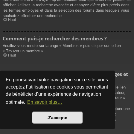
afficher. Utilisez la recherche avancée et essayez d’être plus précis dans
les termes employés et dans la sélection des forums dans lesquels vous
souhaitez effectuer une recherche.
Haut
Comment puis-je rechercher des membres ?
Veuillez vous rendre sur la page « Membres » puis cliquer sur le lien
« Trouver un membre ».
Haut
Comment puis-je retrouver mes propres messages et
sujets ?
En poursuivant votre navigation sur ce site, vous
acceptez l’utilisation de cookies vous permettant
Vos propres messages peuvent être affichés soit en cliquant sur le lien
« Afficher vos messages » dans le panneau de contrôle de l’utilisateur,
de bénéficier d’une expérience de navigation
soit en cliquant sur le lien « Rechercher les messages de l’utilisateur »
optimale.
En savoir plus…
sur la page de votre propre profil ou soit en cliquant sur le menu
« Raccourcis » situé sur la partie supérieure du forum. Pour effectuer une
recherche de vos propres sujets, utilisez la recherche avancée et
J’accepte
remplissez convenablement les options qui vous sont disponibles.
Haut