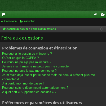
or
Connexion
Inscription
on
ns
u
ne
cri
Accueil du forum
Foire aux questions
m
xi
pti
Foire aux questions
s
on
on
Problèmes de connexion et d’inscription
Pourquoi ai-je besoin de m’inscrire ?
Qu’est-ce que la COPPA ?
Pourquoi ne puis-je pas m’inscrire ?
Je suis inscrit mais je ne peux pas me connecter !
Pourquoi ne puis-je pas me connecter ?
Je m’étais déjà inscrit par le passé mais ne peux à présent plus me
connecter ?!
J’ai perdu mon mot de passe !
Pourquoi suis-je déconnecté automatiquement ?
À quoi sert « Supprimer les cookies » ?
Préférences et paramètres des utilisateurs