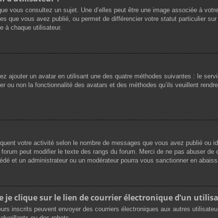
que vous consultez un sujet. Une d’elles peut être une image associée à votr
es que vous avez publié, ou permet de différencier votre statut particulier su
 à chaque utilisateur.
vez ajouter un avatar en utilisant une des quatre méthodes suivantes : le servi
r ou non la fonctionnalité des avatars et des méthodes qu’ils veuillent rendre 
iquent votre activité selon le nombre de messages que vous avez publié ou ide
du forum peut modifier le texte des rangs du forum. Merci de ne pas abuser d
cédé et un administrateur ou un modérateur pourra vous sanctionner en abai
e clique sur le lien de courrier électronique d’un utilisa
ateurs inscrits peuvent envoyer des courriers électroniques aux autres utilisat
lveillants ou des robots.