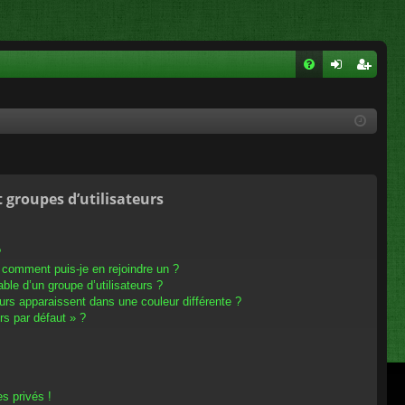
FA
on
ns
Q
ne
cri
xi
pti
on
on
t groupes d’utilisateurs
?
t comment puis-je en rejoindre un ?
le d’un groupe d’utilisateurs ?
eurs apparaissent dans une couleur différente ?
rs par défaut » ?
s privés !