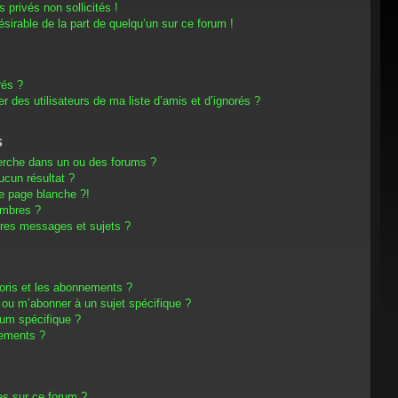
privés non sollicités !
désirable de la part de quelqu’un sur ce forum !
rés ?
 des utilisateurs de ma liste d’amis et d’ignorés ?
s
erche dans un ou des forums ?
cun résultat ?
e page blanche ?!
embres ?
res messages et sujets ?
avoris et les abonnements ?
 ou m’abonner à un sujet spécifique ?
um spécifique ?
nements ?
es sur ce forum ?