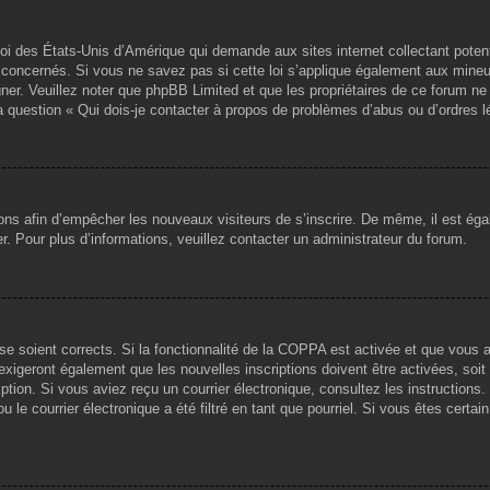
loi des États-Unis d’Amérique qui demande aux sites internet collectant pote
concernés. Si vous ne savez pas si cette loi s’applique également aux mineu
igner. Veuillez noter que phpBB Limited et que les propriétaires de ce forum 
la question « Qui dois-je contacter à propos de problèmes d’abus ou d’ordres l
tions afin d’empêcher les nouveaux visiteurs de s’inscrire. De même, il est ég
iser. Pour plus d’informations, veuillez contacter un administrateur du forum.
sse soient corrects. Si la fonctionnalité de la COPPA est activée et que vous 
exigeront également que les nouvelles inscriptions doivent être activées, soi
ription. Si vous aviez reçu un courrier électronique, consultez les instruction
le courrier électronique a été filtré en tant que pourriel. Si vous êtes certai