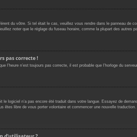
férent du vôtre. Si tel était le cas, veuillez vous rendre dans le panneau de cont
llez noter que le réglage du fuseau horaire, comme la plupart des autres para
rs pas correcte !
ue l’heure n’est toujours pas correcte, il est probable que l’horloge du serveur
oit le logiciel n’a pas encore été traduit dans votre langue. Essayez de demande
us êtes libre de vous porter volontaire et commencer une nouvelle traduction. 
 d’utilisateur ?