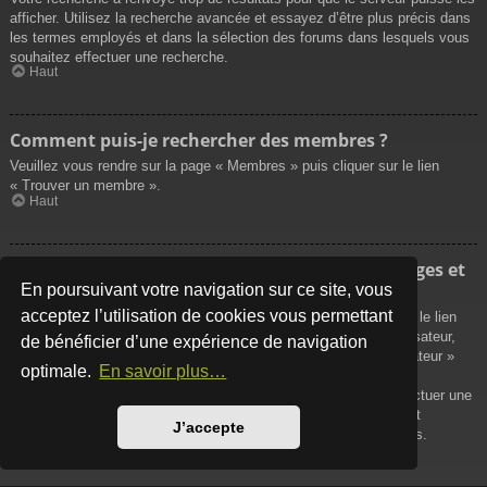
afficher. Utilisez la recherche avancée et essayez d’être plus précis dans
les termes employés et dans la sélection des forums dans lesquels vous
souhaitez effectuer une recherche.
Haut
Comment puis-je rechercher des membres ?
Veuillez vous rendre sur la page « Membres » puis cliquer sur le lien
« Trouver un membre ».
Haut
Comment puis-je retrouver mes propres messages et
sujets ?
En poursuivant votre navigation sur ce site, vous
acceptez l’utilisation de cookies vous permettant
Vos propres messages peuvent être affichés soit en cliquant sur le lien
« Afficher vos messages » dans le panneau de contrôle de l’utilisateur,
de bénéficier d’une expérience de navigation
soit en cliquant sur le lien « Rechercher les messages de l’utilisateur »
optimale.
En savoir plus…
sur la page de votre propre profil ou soit en cliquant sur le menu
« Raccourcis » situé sur la partie supérieure du forum. Pour effectuer une
recherche de vos propres sujets, utilisez la recherche avancée et
J’accepte
remplissez convenablement les options qui vous sont disponibles.
Haut