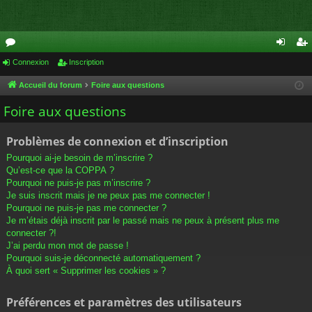
or
Connexion
Inscription
on
ns
u
ne
cri
Accueil du forum
Foire aux questions
m
xi
pti
Foire aux questions
s
on
on
Problèmes de connexion et d’inscription
Pourquoi ai-je besoin de m’inscrire ?
Qu’est-ce que la COPPA ?
Pourquoi ne puis-je pas m’inscrire ?
Je suis inscrit mais je ne peux pas me connecter !
Pourquoi ne puis-je pas me connecter ?
Je m’étais déjà inscrit par le passé mais ne peux à présent plus me
connecter ?!
J’ai perdu mon mot de passe !
Pourquoi suis-je déconnecté automatiquement ?
À quoi sert « Supprimer les cookies » ?
Préférences et paramètres des utilisateurs