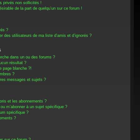
privés non sollicités !
désirable de la part de quelqu’un sur ce forum !
rés ?
 des utilisateurs de ma liste d’amis et d’ignorés ?
s
erche dans un ou des forums ?
cun résultat ?
e page blanche ?!
embres ?
res messages et sujets ?
avoris et les abonnements ?
 ou m’abonner à un sujet spécifique ?
um spécifique ?
nements ?
es sur ce forum ?