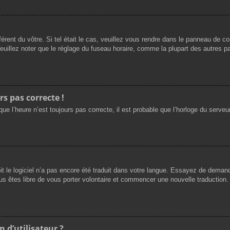
férent du vôtre. Si tel était le cas, veuillez vous rendre dans le panneau de cont
llez noter que le réglage du fuseau horaire, comme la plupart des autres para
rs pas correcte !
ue l’heure n’est toujours pas correcte, il est probable que l’horloge du serveur
oit le logiciel n’a pas encore été traduit dans votre langue. Essayez de demande
us êtes libre de vous porter volontaire et commencer une nouvelle traduction. 
 d’utilisateur ?