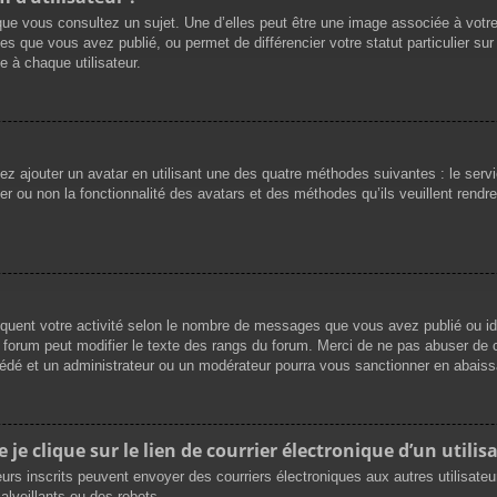
que vous consultez un sujet. Une d’elles peut être une image associée à votr
es que vous avez publié, ou permet de différencier votre statut particulier su
 à chaque utilisateur.
vez ajouter un avatar en utilisant une des quatre méthodes suivantes : le servi
r ou non la fonctionnalité des avatars et des méthodes qu’ils veuillent rendre 
iquent votre activité selon le nombre de messages que vous avez publié ou ide
du forum peut modifier le texte des rangs du forum. Merci de ne pas abuser d
cédé et un administrateur ou un modérateur pourra vous sanctionner en abai
e clique sur le lien de courrier électronique d’un utilisa
ateurs inscrits peuvent envoyer des courriers électroniques aux autres utilisat
lveillants ou des robots.