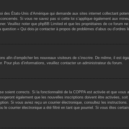
loi des États-Unis d’Amérique qui demande aux sites internet collectant pote
concernés. Si vous ne savez pas si cette loi s’applique également aux mineu
igner. Veuillez noter que phpBB Limited et que les propriétaires de ce forum 
la question « Qui dois-je contacter à propos de problèmes d’abus ou d’ordres l
tions afin d’empêcher les nouveaux visiteurs de s’inscrire. De même, il est ég
iser. Pour plus d’informations, veuillez contacter un administrateur du forum.
sse soient corrects. Si la fonctionnalité de la COPPA est activée et que vous 
exigeront également que les nouvelles inscriptions doivent être activées, soi
ription. Si vous aviez reçu un courrier électronique, consultez les instruction
le courrier électronique a été filtré en tant que pourriel. Si vous êtes certai