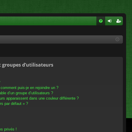
FA
on
ns
Q
ne
cri
xi
pti
on
on
t groupes d’utilisateurs
?
t comment puis-je en rejoindre un ?
le d’un groupe d’utilisateurs ?
eurs apparaissent dans une couleur différente ?
rs par défaut » ?
s privés !