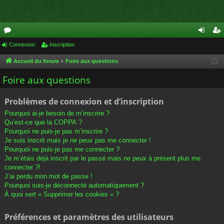
or
Connexion
Inscription
on
ns
u
ne
cri
Accueil du forum
Foire aux questions
m
xi
pti
Foire aux questions
s
on
on
Problèmes de connexion et d’inscription
Pourquoi ai-je besoin de m’inscrire ?
Qu’est-ce que la COPPA ?
Pourquoi ne puis-je pas m’inscrire ?
Je suis inscrit mais je ne peux pas me connecter !
Pourquoi ne puis-je pas me connecter ?
Je m’étais déjà inscrit par le passé mais ne peux à présent plus me
connecter ?!
J’ai perdu mon mot de passe !
Pourquoi suis-je déconnecté automatiquement ?
À quoi sert « Supprimer les cookies » ?
Préférences et paramètres des utilisateurs