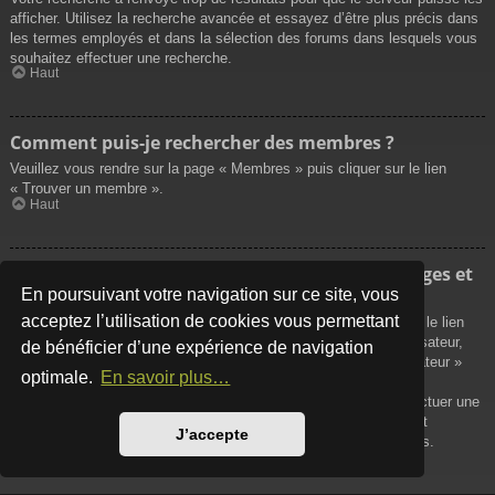
afficher. Utilisez la recherche avancée et essayez d’être plus précis dans
les termes employés et dans la sélection des forums dans lesquels vous
souhaitez effectuer une recherche.
Haut
Comment puis-je rechercher des membres ?
Veuillez vous rendre sur la page « Membres » puis cliquer sur le lien
« Trouver un membre ».
Haut
Comment puis-je retrouver mes propres messages et
sujets ?
En poursuivant votre navigation sur ce site, vous
acceptez l’utilisation de cookies vous permettant
Vos propres messages peuvent être affichés soit en cliquant sur le lien
« Afficher vos messages » dans le panneau de contrôle de l’utilisateur,
de bénéficier d’une expérience de navigation
soit en cliquant sur le lien « Rechercher les messages de l’utilisateur »
optimale.
En savoir plus…
sur la page de votre propre profil ou soit en cliquant sur le menu
« Raccourcis » situé sur la partie supérieure du forum. Pour effectuer une
recherche de vos propres sujets, utilisez la recherche avancée et
J’accepte
remplissez convenablement les options qui vous sont disponibles.
Haut