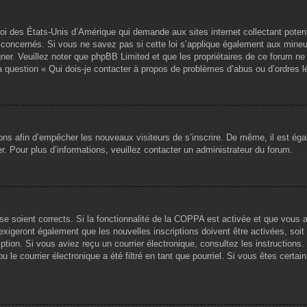
loi des États-Unis d’Amérique qui demande aux sites internet collectant pote
concernés. Si vous ne savez pas si cette loi s’applique également aux mineu
igner. Veuillez noter que phpBB Limited et que les propriétaires de ce forum 
la question « Qui dois-je contacter à propos de problèmes d’abus ou d’ordres l
tions afin d’empêcher les nouveaux visiteurs de s’inscrire. De même, il est ég
iser. Pour plus d’informations, veuillez contacter un administrateur du forum.
sse soient corrects. Si la fonctionnalité de la COPPA est activée et que vous 
exigeront également que les nouvelles inscriptions doivent être activées, soi
ription. Si vous aviez reçu un courrier électronique, consultez les instruction
le courrier électronique a été filtré en tant que pourriel. Si vous êtes certai