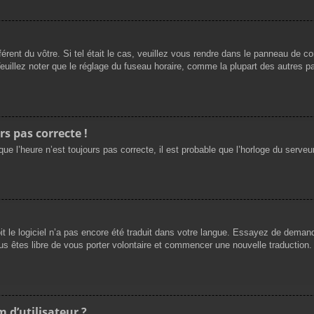
férent du vôtre. Si tel était le cas, veuillez vous rendre dans le panneau de cont
llez noter que le réglage du fuseau horaire, comme la plupart des autres para
rs pas correcte !
ue l’heure n’est toujours pas correcte, il est probable que l’horloge du serveur
oit le logiciel n’a pas encore été traduit dans votre langue. Essayez de demande
us êtes libre de vous porter volontaire et commencer une nouvelle traduction. 
 d’utilisateur ?