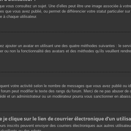
que vous consultez un sujet. Une d’elles peut être une image associée à votr
es que vous avez publié, ou permet de différencier votre statut particulier su
 à chaque utilisateur.
vez ajouter un avatar en utilisant une des quatre méthodes suivantes : le servi
r ou non la fonctionnalité des avatars et des méthodes qu’ils veuillent rendre 
iquent votre activité selon le nombre de messages que vous avez publié ou ide
du forum peut modifier le texte des rangs du forum. Merci de ne pas abuser d
cédé et un administrateur ou un modérateur pourra vous sanctionner en abai
e clique sur le lien de courrier électronique d’un utilisa
ateurs inscrits peuvent envoyer des courriers électroniques aux autres utilisat
lveillants ou des robots.