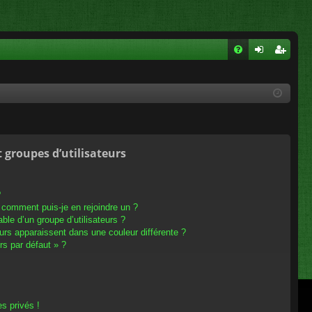
FA
on
ns
Q
ne
cri
xi
pti
on
on
t groupes d’utilisateurs
?
t comment puis-je en rejoindre un ?
le d’un groupe d’utilisateurs ?
eurs apparaissent dans une couleur différente ?
rs par défaut » ?
s privés !