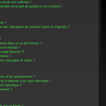
privés non sollicités !
désirable de la part de quelqu’un sur ce forum !
rés ?
 des utilisateurs de ma liste d’amis et d’ignorés ?
s
erche dans un ou des forums ?
cun résultat ?
e page blanche ?!
embres ?
res messages et sujets ?
avoris et les abonnements ?
 ou m’abonner à un sujet spécifique ?
um spécifique ?
nements ?
es sur ce forum ?