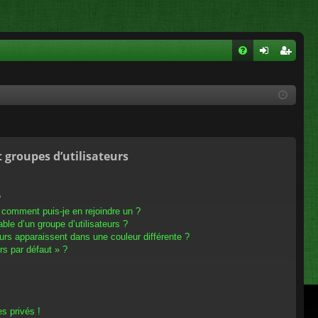
FA
on
ns
Q
ne
cri
xi
pti
on
on
t groupes d’utilisateurs
?
t comment puis-je en rejoindre un ?
le d’un groupe d’utilisateurs ?
eurs apparaissent dans une couleur différente ?
rs par défaut » ?
s privés !