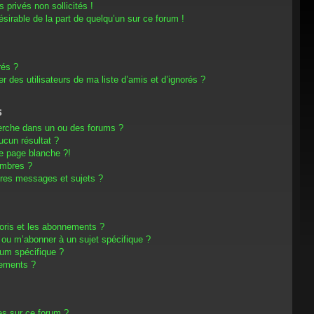
privés non sollicités !
désirable de la part de quelqu’un sur ce forum !
rés ?
 des utilisateurs de ma liste d’amis et d’ignorés ?
s
erche dans un ou des forums ?
cun résultat ?
e page blanche ?!
embres ?
res messages et sujets ?
avoris et les abonnements ?
 ou m’abonner à un sujet spécifique ?
um spécifique ?
nements ?
es sur ce forum ?