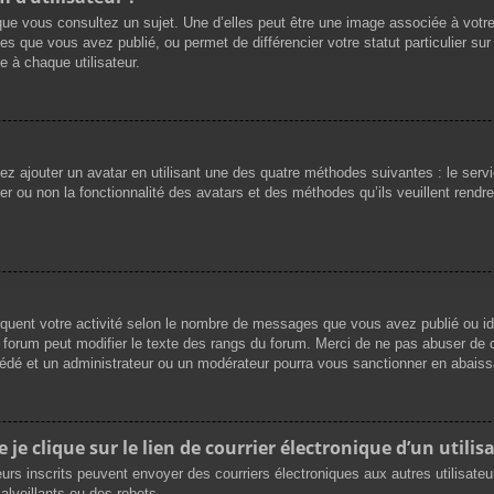
que vous consultez un sujet. Une d’elles peut être une image associée à votr
es que vous avez publié, ou permet de différencier votre statut particulier su
 à chaque utilisateur.
vez ajouter un avatar en utilisant une des quatre méthodes suivantes : le servi
r ou non la fonctionnalité des avatars et des méthodes qu’ils veuillent rendre 
iquent votre activité selon le nombre de messages que vous avez publié ou ide
du forum peut modifier le texte des rangs du forum. Merci de ne pas abuser d
cédé et un administrateur ou un modérateur pourra vous sanctionner en abai
e clique sur le lien de courrier électronique d’un utilisa
ateurs inscrits peuvent envoyer des courriers électroniques aux autres utilisat
lveillants ou des robots.