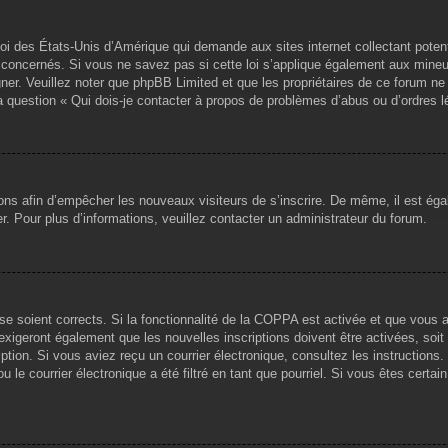
loi des États-Unis d’Amérique qui demande aux sites internet collectant pote
concernés. Si vous ne savez pas si cette loi s’applique également aux mineu
igner. Veuillez noter que phpBB Limited et que les propriétaires de ce forum 
la question « Qui dois-je contacter à propos de problèmes d’abus ou d’ordres l
tions afin d’empêcher les nouveaux visiteurs de s’inscrire. De même, il est ég
iser. Pour plus d’informations, veuillez contacter un administrateur du forum.
sse soient corrects. Si la fonctionnalité de la COPPA est activée et que vous 
exigeront également que les nouvelles inscriptions doivent être activées, soi
ription. Si vous aviez reçu un courrier électronique, consultez les instruction
le courrier électronique a été filtré en tant que pourriel. Si vous êtes certai