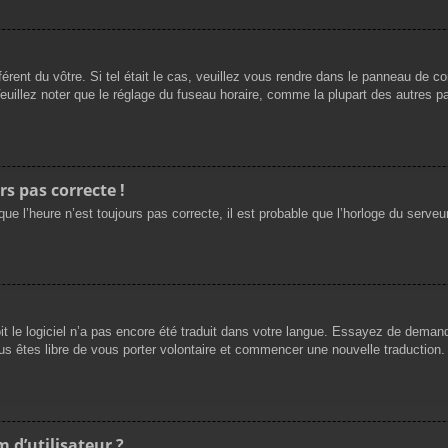
férent du vôtre. Si tel était le cas, veuillez vous rendre dans le panneau de cont
llez noter que le réglage du fuseau horaire, comme la plupart des autres para
rs pas correcte !
ue l’heure n’est toujours pas correcte, il est probable que l’horloge du serveur
oit le logiciel n’a pas encore été traduit dans votre langue. Essayez de demande
us êtes libre de vous porter volontaire et commencer une nouvelle traduction. 
 d’utilisateur ?