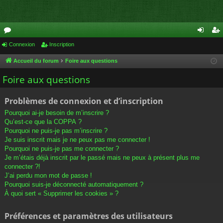
or
Connexion
Inscription
on
ns
u
ne
cri
Accueil du forum
Foire aux questions
m
xi
pti
Foire aux questions
s
on
on
Problèmes de connexion et d’inscription
Pourquoi ai-je besoin de m’inscrire ?
Qu’est-ce que la COPPA ?
Pourquoi ne puis-je pas m’inscrire ?
Je suis inscrit mais je ne peux pas me connecter !
Pourquoi ne puis-je pas me connecter ?
Je m’étais déjà inscrit par le passé mais ne peux à présent plus me
connecter ?!
J’ai perdu mon mot de passe !
Pourquoi suis-je déconnecté automatiquement ?
À quoi sert « Supprimer les cookies » ?
Préférences et paramètres des utilisateurs