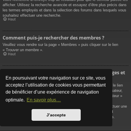
afficher. Utilisez la recherche avancée et essayez d’être plus précis dans
les termes employés et dans la sélection des forums dans lesquels vous
souhaitez effectuer une recherche.
Haut
Comment puis-je rechercher des membres ?
Veuillez vous rendre sur la page « Membres » puis cliquer sur le lien
« Trouver un membre ».
Haut
Comment puis-je retrouver mes propres messages et
sujets ?
En poursuivant votre navigation sur ce site, vous
acceptez l’utilisation de cookies vous permettant
Vos propres messages peuvent être affichés soit en cliquant sur le lien
« Afficher vos messages » dans le panneau de contrôle de l’utilisateur,
de bénéficier d’une expérience de navigation
soit en cliquant sur le lien « Rechercher les messages de l’utilisateur »
optimale.
En savoir plus…
sur la page de votre propre profil ou soit en cliquant sur le menu
« Raccourcis » situé sur la partie supérieure du forum. Pour effectuer une
recherche de vos propres sujets, utilisez la recherche avancée et
J’accepte
remplissez convenablement les options qui vous sont disponibles.
Haut