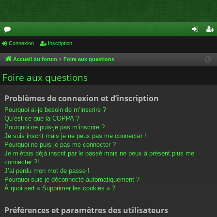
or
Connexion
Inscription
on
ns
u
ne
cri
Accueil du forum
Foire aux questions
m
xi
pti
Foire aux questions
s
on
on
Problèmes de connexion et d’inscription
Pourquoi ai-je besoin de m’inscrire ?
Qu’est-ce que la COPPA ?
Pourquoi ne puis-je pas m’inscrire ?
Je suis inscrit mais je ne peux pas me connecter !
Pourquoi ne puis-je pas me connecter ?
Je m’étais déjà inscrit par le passé mais ne peux à présent plus me
connecter ?!
J’ai perdu mon mot de passe !
Pourquoi suis-je déconnecté automatiquement ?
À quoi sert « Supprimer les cookies » ?
Préférences et paramètres des utilisateurs