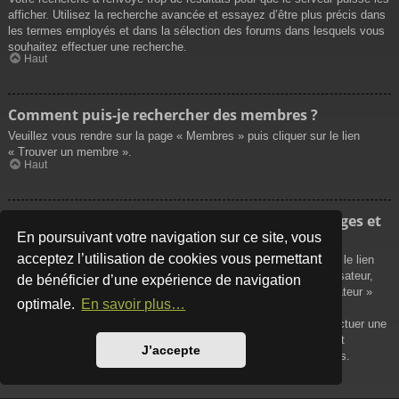
afficher. Utilisez la recherche avancée et essayez d’être plus précis dans
les termes employés et dans la sélection des forums dans lesquels vous
souhaitez effectuer une recherche.
Haut
Comment puis-je rechercher des membres ?
Veuillez vous rendre sur la page « Membres » puis cliquer sur le lien
« Trouver un membre ».
Haut
Comment puis-je retrouver mes propres messages et
sujets ?
En poursuivant votre navigation sur ce site, vous
acceptez l’utilisation de cookies vous permettant
Vos propres messages peuvent être affichés soit en cliquant sur le lien
« Afficher vos messages » dans le panneau de contrôle de l’utilisateur,
de bénéficier d’une expérience de navigation
soit en cliquant sur le lien « Rechercher les messages de l’utilisateur »
optimale.
En savoir plus…
sur la page de votre propre profil ou soit en cliquant sur le menu
« Raccourcis » situé sur la partie supérieure du forum. Pour effectuer une
recherche de vos propres sujets, utilisez la recherche avancée et
J’accepte
remplissez convenablement les options qui vous sont disponibles.
Haut