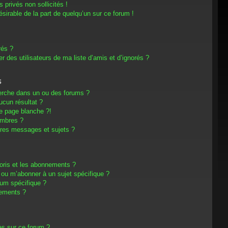
privés non sollicités !
désirable de la part de quelqu’un sur ce forum !
rés ?
 des utilisateurs de ma liste d’amis et d’ignorés ?
s
erche dans un ou des forums ?
cun résultat ?
e page blanche ?!
embres ?
res messages et sujets ?
avoris et les abonnements ?
 ou m’abonner à un sujet spécifique ?
um spécifique ?
nements ?
es sur ce forum ?