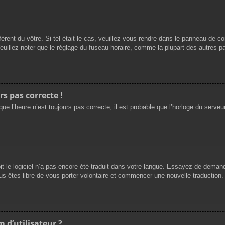
férent du vôtre. Si tel était le cas, veuillez vous rendre dans le panneau de cont
llez noter que le réglage du fuseau horaire, comme la plupart des autres para
rs pas correcte !
ue l’heure n’est toujours pas correcte, il est probable que l’horloge du serveur
oit le logiciel n’a pas encore été traduit dans votre langue. Essayez de demande
us êtes libre de vous porter volontaire et commencer une nouvelle traduction. 
 d’utilisateur ?