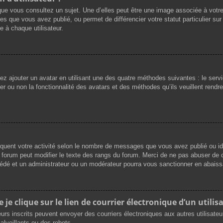
que vous consultez un sujet. Une d’elles peut être une image associée à votr
es que vous avez publié, ou permet de différencier votre statut particulier su
 à chaque utilisateur.
vez ajouter un avatar en utilisant une des quatre méthodes suivantes : le servi
r ou non la fonctionnalité des avatars et des méthodes qu’ils veuillent rendre 
iquent votre activité selon le nombre de messages que vous avez publié ou ide
du forum peut modifier le texte des rangs du forum. Merci de ne pas abuser d
cédé et un administrateur ou un modérateur pourra vous sanctionner en abai
e clique sur le lien de courrier électronique d’un utilisa
ateurs inscrits peuvent envoyer des courriers électroniques aux autres utilisat
lveillants ou des robots.