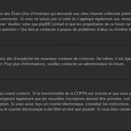
loi des États-Unis d’Amérique qui demande aux sites internet collectant pote
concernés. Si vous ne savez pas si cette loi s’applique également aux mineu
igner. Veuillez noter que phpBB Limited et que les propriétaires de ce forum 
la question « Qui dois-je contacter à propos de problèmes d’abus ou d’ordres l
tions afin d’empêcher les nouveaux visiteurs de s’inscrire. De même, il est ég
iser. Pour plus d’informations, veuillez contacter un administrateur du forum.
sse soient corrects. Si la fonctionnalité de la COPPA est activée et que vous 
exigeront également que les nouvelles inscriptions doivent être activées, soi
ription. Si vous aviez reçu un courrier électronique, consultez les instruction
le courrier électronique a été filtré en tant que pourriel. Si vous êtes certai