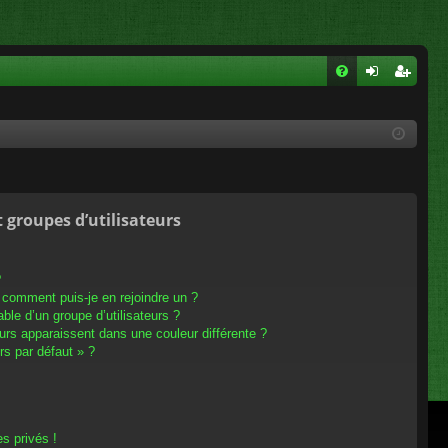
FA
on
ns
Q
ne
cri
xi
pti
on
on
t groupes d’utilisateurs
?
t comment puis-je en rejoindre un ?
le d’un groupe d’utilisateurs ?
eurs apparaissent dans une couleur différente ?
rs par défaut » ?
s privés !