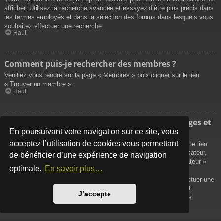
afficher. Utilisez la recherche avancée et essayez d’être plus précis dans
les termes employés et dans la sélection des forums dans lesquels vous
souhaitez effectuer une recherche.
Haut
Comment puis-je rechercher des membres ?
Veuillez vous rendre sur la page « Membres » puis cliquer sur le lien
« Trouver un membre ».
Haut
Comment puis-je retrouver mes propres messages et
sujets ?
En poursuivant votre navigation sur ce site, vous
acceptez l’utilisation de cookies vous permettant
Vos propres messages peuvent être affichés soit en cliquant sur le lien
« Afficher vos messages » dans le panneau de contrôle de l’utilisateur,
de bénéficier d’une expérience de navigation
soit en cliquant sur le lien « Rechercher les messages de l’utilisateur »
optimale.
En savoir plus…
sur la page de votre propre profil ou soit en cliquant sur le menu
« Raccourcis » situé sur la partie supérieure du forum. Pour effectuer une
recherche de vos propres sujets, utilisez la recherche avancée et
J’accepte
remplissez convenablement les options qui vous sont disponibles.
Haut