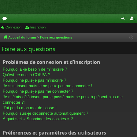
or
Connexion
Inscription
on
ns
u
ne
cri
Accueil du forum
Foire aux questions
m
xi
pti
Foire aux questions
s
on
on
Problèmes de connexion et d’inscription
Pourquoi ai-je besoin de m’inscrire ?
Qu’est-ce que la COPPA ?
Pourquoi ne puis-je pas m’inscrire ?
Je suis inscrit mais je ne peux pas me connecter !
Pourquoi ne puis-je pas me connecter ?
Je m’étais déjà inscrit par le passé mais ne peux à présent plus me
connecter ?!
J’ai perdu mon mot de passe !
Pourquoi suis-je déconnecté automatiquement ?
À quoi sert « Supprimer les cookies » ?
Préférences et paramètres des utilisateurs