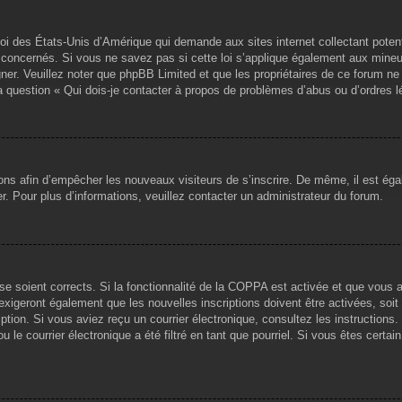
loi des États-Unis d’Amérique qui demande aux sites internet collectant pote
concernés. Si vous ne savez pas si cette loi s’applique également aux mineu
igner. Veuillez noter que phpBB Limited et que les propriétaires de ce forum 
la question « Qui dois-je contacter à propos de problèmes d’abus ou d’ordres l
tions afin d’empêcher les nouveaux visiteurs de s’inscrire. De même, il est ég
iser. Pour plus d’informations, veuillez contacter un administrateur du forum.
sse soient corrects. Si la fonctionnalité de la COPPA est activée et que vous 
exigeront également que les nouvelles inscriptions doivent être activées, soi
ription. Si vous aviez reçu un courrier électronique, consultez les instruction
le courrier électronique a été filtré en tant que pourriel. Si vous êtes certai