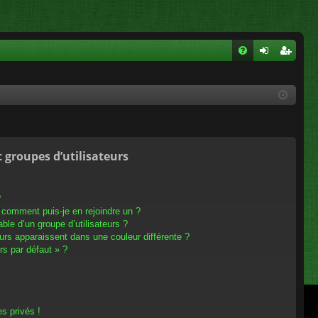
FA
on
ns
Q
ne
cri
xi
pti
on
on
t groupes d’utilisateurs
?
t comment puis-je en rejoindre un ?
le d’un groupe d’utilisateurs ?
eurs apparaissent dans une couleur différente ?
rs par défaut » ?
s privés !