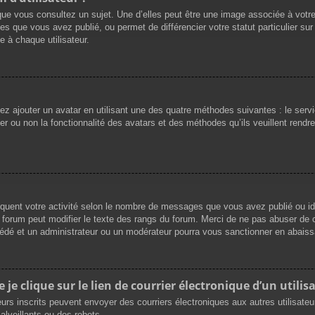
que vous consultez un sujet. Une d’elles peut être une image associée à votr
es que vous avez publié, ou permet de différencier votre statut particulier su
 à chaque utilisateur.
vez ajouter un avatar en utilisant une des quatre méthodes suivantes : le servi
r ou non la fonctionnalité des avatars et des méthodes qu’ils veuillent rendre 
iquent votre activité selon le nombre de messages que vous avez publié ou ide
du forum peut modifier le texte des rangs du forum. Merci de ne pas abuser d
cédé et un administrateur ou un modérateur pourra vous sanctionner en abai
e clique sur le lien de courrier électronique d’un utilisa
ateurs inscrits peuvent envoyer des courriers électroniques aux autres utilisat
lveillants ou des robots.