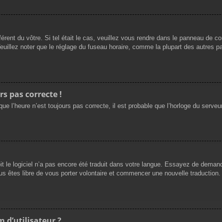
férent du vôtre. Si tel était le cas, veuillez vous rendre dans le panneau de cont
llez noter que le réglage du fuseau horaire, comme la plupart des autres para
rs pas correcte !
ue l’heure n’est toujours pas correcte, il est probable que l’horloge du serveur
oit le logiciel n’a pas encore été traduit dans votre langue. Essayez de demande
us êtes libre de vous porter volontaire et commencer une nouvelle traduction. 
 d’utilisateur ?