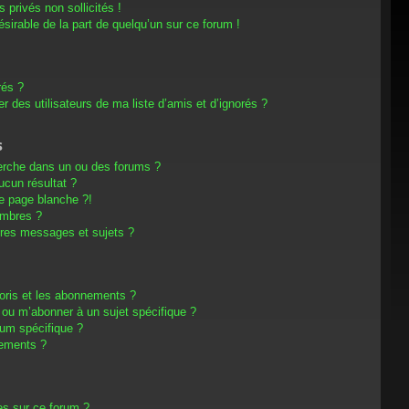
privés non sollicités !
désirable de la part de quelqu’un sur ce forum !
rés ?
 des utilisateurs de ma liste d’amis et d’ignorés ?
s
erche dans un ou des forums ?
cun résultat ?
e page blanche ?!
embres ?
res messages et sujets ?
avoris et les abonnements ?
 ou m’abonner à un sujet spécifique ?
um spécifique ?
nements ?
es sur ce forum ?