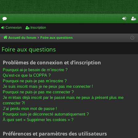
or
Connexion
Inscription
on
ns
u
ne
cri
Accueil du forum
Foire aux questions
m
xi
pti
Foire aux questions
s
on
on
Problèmes de connexion et d’inscription
Pourquoi ai-je besoin de m’inscrire ?
Qu’est-ce que la COPPA ?
Pourquoi ne puis-je pas m’inscrire ?
Je suis inscrit mais je ne peux pas me connecter !
Pourquoi ne puis-je pas me connecter ?
Je m’étais déjà inscrit par le passé mais ne peux à présent plus me
connecter ?!
J’ai perdu mon mot de passe !
Pourquoi suis-je déconnecté automatiquement ?
À quoi sert « Supprimer les cookies » ?
Préférences et paramètres des utilisateurs