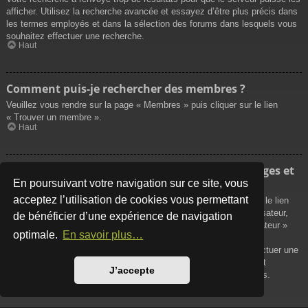
afficher. Utilisez la recherche avancée et essayez d’être plus précis dans
les termes employés et dans la sélection des forums dans lesquels vous
souhaitez effectuer une recherche.
Haut
Comment puis-je rechercher des membres ?
Veuillez vous rendre sur la page « Membres » puis cliquer sur le lien
« Trouver un membre ».
Haut
Comment puis-je retrouver mes propres messages et
sujets ?
En poursuivant votre navigation sur ce site, vous
acceptez l’utilisation de cookies vous permettant
Vos propres messages peuvent être affichés soit en cliquant sur le lien
« Afficher vos messages » dans le panneau de contrôle de l’utilisateur,
de bénéficier d’une expérience de navigation
soit en cliquant sur le lien « Rechercher les messages de l’utilisateur »
optimale.
En savoir plus…
sur la page de votre propre profil ou soit en cliquant sur le menu
« Raccourcis » situé sur la partie supérieure du forum. Pour effectuer une
recherche de vos propres sujets, utilisez la recherche avancée et
J’accepte
remplissez convenablement les options qui vous sont disponibles.
Haut