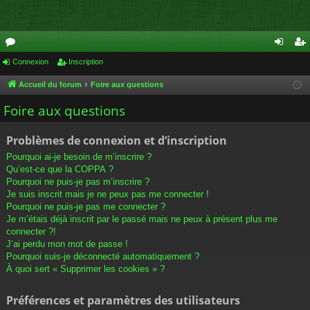
or
Connexion
Inscription
on
ns
u
ne
cri
Accueil du forum
Foire aux questions
m
xi
pti
Foire aux questions
s
on
on
Problèmes de connexion et d’inscription
Pourquoi ai-je besoin de m’inscrire ?
Qu’est-ce que la COPPA ?
Pourquoi ne puis-je pas m’inscrire ?
Je suis inscrit mais je ne peux pas me connecter !
Pourquoi ne puis-je pas me connecter ?
Je m’étais déjà inscrit par le passé mais ne peux à présent plus me
connecter ?!
J’ai perdu mon mot de passe !
Pourquoi suis-je déconnecté automatiquement ?
À quoi sert « Supprimer les cookies » ?
Préférences et paramètres des utilisateurs