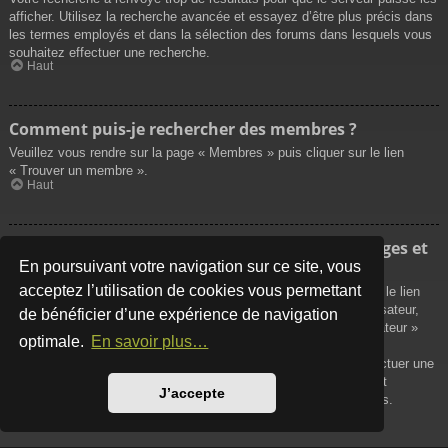
afficher. Utilisez la recherche avancée et essayez d’être plus précis dans
les termes employés et dans la sélection des forums dans lesquels vous
souhaitez effectuer une recherche.
Haut
Comment puis-je rechercher des membres ?
Veuillez vous rendre sur la page « Membres » puis cliquer sur le lien
« Trouver un membre ».
Haut
Comment puis-je retrouver mes propres messages et
sujets ?
En poursuivant votre navigation sur ce site, vous
acceptez l’utilisation de cookies vous permettant
Vos propres messages peuvent être affichés soit en cliquant sur le lien
« Afficher vos messages » dans le panneau de contrôle de l’utilisateur,
de bénéficier d’une expérience de navigation
soit en cliquant sur le lien « Rechercher les messages de l’utilisateur »
optimale.
En savoir plus…
sur la page de votre propre profil ou soit en cliquant sur le menu
« Raccourcis » situé sur la partie supérieure du forum. Pour effectuer une
recherche de vos propres sujets, utilisez la recherche avancée et
J’accepte
remplissez convenablement les options qui vous sont disponibles.
Haut