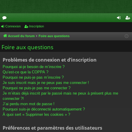
or
Connexion
Inscription
on
ns
u
ne
cri
Accueil du forum
Foire aux questions
m
xi
pti
Foire aux questions
s
on
on
Problèmes de connexion et d’inscription
Pourquoi ai-je besoin de m’inscrire ?
Qu’est-ce que la COPPA ?
Pourquoi ne puis-je pas m’inscrire ?
Je suis inscrit mais je ne peux pas me connecter !
Pourquoi ne puis-je pas me connecter ?
Je m’étais déjà inscrit par le passé mais ne peux à présent plus me
connecter ?!
J’ai perdu mon mot de passe !
Pourquoi suis-je déconnecté automatiquement ?
À quoi sert « Supprimer les cookies » ?
Préférences et paramètres des utilisateurs