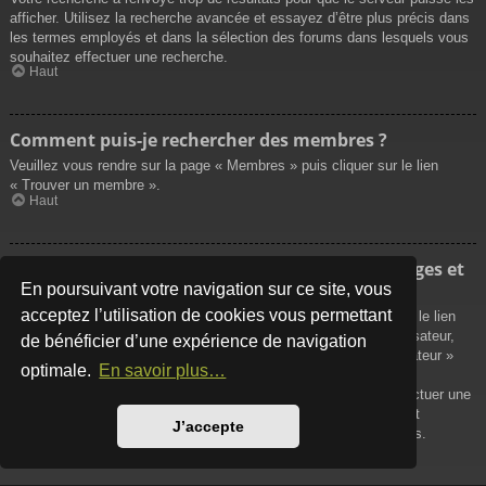
afficher. Utilisez la recherche avancée et essayez d’être plus précis dans
les termes employés et dans la sélection des forums dans lesquels vous
souhaitez effectuer une recherche.
Haut
Comment puis-je rechercher des membres ?
Veuillez vous rendre sur la page « Membres » puis cliquer sur le lien
« Trouver un membre ».
Haut
Comment puis-je retrouver mes propres messages et
sujets ?
En poursuivant votre navigation sur ce site, vous
acceptez l’utilisation de cookies vous permettant
Vos propres messages peuvent être affichés soit en cliquant sur le lien
« Afficher vos messages » dans le panneau de contrôle de l’utilisateur,
de bénéficier d’une expérience de navigation
soit en cliquant sur le lien « Rechercher les messages de l’utilisateur »
optimale.
En savoir plus…
sur la page de votre propre profil ou soit en cliquant sur le menu
« Raccourcis » situé sur la partie supérieure du forum. Pour effectuer une
recherche de vos propres sujets, utilisez la recherche avancée et
J’accepte
remplissez convenablement les options qui vous sont disponibles.
Haut