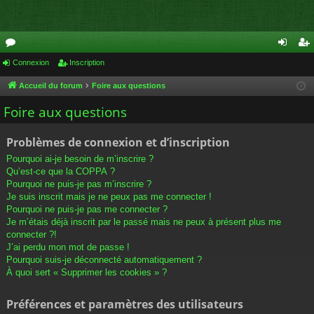
or
Connexion
Inscription
on
ns
u
ne
cri
Accueil du forum
Foire aux questions
m
xi
pti
Foire aux questions
s
on
on
Problèmes de connexion et d’inscription
Pourquoi ai-je besoin de m’inscrire ?
Qu’est-ce que la COPPA ?
Pourquoi ne puis-je pas m’inscrire ?
Je suis inscrit mais je ne peux pas me connecter !
Pourquoi ne puis-je pas me connecter ?
Je m’étais déjà inscrit par le passé mais ne peux à présent plus me
connecter ?!
J’ai perdu mon mot de passe !
Pourquoi suis-je déconnecté automatiquement ?
À quoi sert « Supprimer les cookies » ?
Préférences et paramètres des utilisateurs