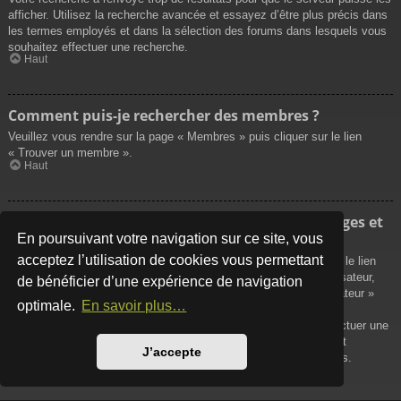
afficher. Utilisez la recherche avancée et essayez d’être plus précis dans
les termes employés et dans la sélection des forums dans lesquels vous
souhaitez effectuer une recherche.
Haut
Comment puis-je rechercher des membres ?
Veuillez vous rendre sur la page « Membres » puis cliquer sur le lien
« Trouver un membre ».
Haut
Comment puis-je retrouver mes propres messages et
sujets ?
En poursuivant votre navigation sur ce site, vous
acceptez l’utilisation de cookies vous permettant
Vos propres messages peuvent être affichés soit en cliquant sur le lien
« Afficher vos messages » dans le panneau de contrôle de l’utilisateur,
de bénéficier d’une expérience de navigation
soit en cliquant sur le lien « Rechercher les messages de l’utilisateur »
optimale.
En savoir plus…
sur la page de votre propre profil ou soit en cliquant sur le menu
« Raccourcis » situé sur la partie supérieure du forum. Pour effectuer une
recherche de vos propres sujets, utilisez la recherche avancée et
J’accepte
remplissez convenablement les options qui vous sont disponibles.
Haut