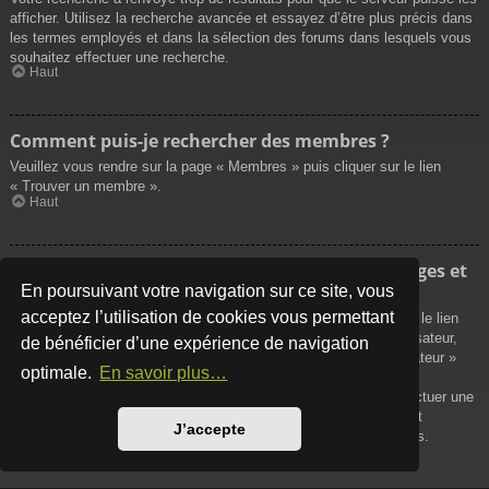
afficher. Utilisez la recherche avancée et essayez d’être plus précis dans
les termes employés et dans la sélection des forums dans lesquels vous
souhaitez effectuer une recherche.
Haut
Comment puis-je rechercher des membres ?
Veuillez vous rendre sur la page « Membres » puis cliquer sur le lien
« Trouver un membre ».
Haut
Comment puis-je retrouver mes propres messages et
sujets ?
En poursuivant votre navigation sur ce site, vous
acceptez l’utilisation de cookies vous permettant
Vos propres messages peuvent être affichés soit en cliquant sur le lien
« Afficher vos messages » dans le panneau de contrôle de l’utilisateur,
de bénéficier d’une expérience de navigation
soit en cliquant sur le lien « Rechercher les messages de l’utilisateur »
optimale.
En savoir plus…
sur la page de votre propre profil ou soit en cliquant sur le menu
« Raccourcis » situé sur la partie supérieure du forum. Pour effectuer une
recherche de vos propres sujets, utilisez la recherche avancée et
J’accepte
remplissez convenablement les options qui vous sont disponibles.
Haut