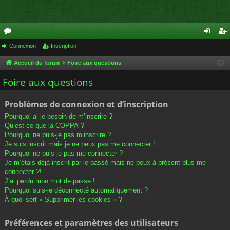
or
Connexion
Inscription
on
ns
u
ne
cri
Accueil du forum
Foire aux questions
m
xi
pti
Foire aux questions
s
on
on
Problèmes de connexion et d’inscription
Pourquoi ai-je besoin de m’inscrire ?
Qu’est-ce que la COPPA ?
Pourquoi ne puis-je pas m’inscrire ?
Je suis inscrit mais je ne peux pas me connecter !
Pourquoi ne puis-je pas me connecter ?
Je m’étais déjà inscrit par le passé mais ne peux à présent plus me
connecter ?!
J’ai perdu mon mot de passe !
Pourquoi suis-je déconnecté automatiquement ?
À quoi sert « Supprimer les cookies » ?
Préférences et paramètres des utilisateurs