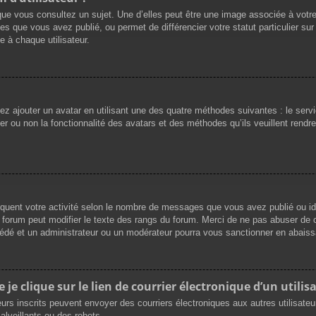
que vous consultez un sujet. Une d’elles peut être une image associée à votr
es que vous avez publié, ou permet de différencier votre statut particulier su
 à chaque utilisateur.
vez ajouter un avatar en utilisant une des quatre méthodes suivantes : le servi
r ou non la fonctionnalité des avatars et des méthodes qu’ils veuillent rendre 
iquent votre activité selon le nombre de messages que vous avez publié ou ide
du forum peut modifier le texte des rangs du forum. Merci de ne pas abuser d
cédé et un administrateur ou un modérateur pourra vous sanctionner en abai
e clique sur le lien de courrier électronique d’un utilisa
ateurs inscrits peuvent envoyer des courriers électroniques aux autres utilisat
lveillants ou des robots.