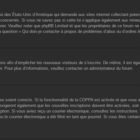
loi des États-Unis d’Amérique qui demande aux sites internet collectant pote
concernés. Si vous ne savez pas si cette loi s’applique également aux mineu
igner. Veuillez noter que phpBB Limited et que les propriétaires de ce forum 
la question « Qui dois-je contacter à propos de problèmes d’abus ou d’ordres l
tions afin d’empêcher les nouveaux visiteurs de s’inscrire. De même, il est ég
iser. Pour plus d’informations, veuillez contacter un administrateur du forum.
sse soient corrects. Si la fonctionnalité de la COPPA est activée et que vous 
exigeront également que les nouvelles inscriptions doivent être activées, soi
ription. Si vous aviez reçu un courrier électronique, consultez les instruction
le courrier électronique a été filtré en tant que pourriel. Si vous êtes certai