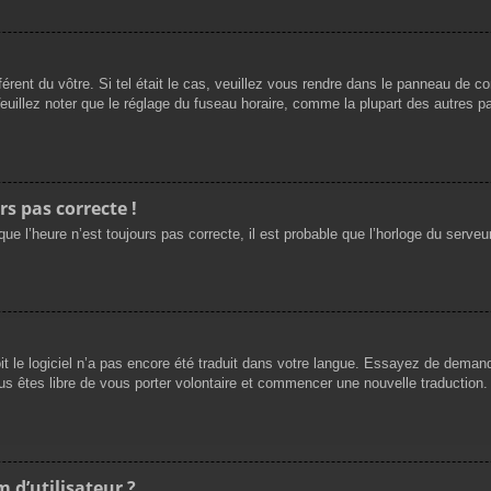
férent du vôtre. Si tel était le cas, veuillez vous rendre dans le panneau de cont
llez noter que le réglage du fuseau horaire, comme la plupart des autres para
rs pas correcte !
ue l’heure n’est toujours pas correcte, il est probable que l’horloge du serveur
oit le logiciel n’a pas encore été traduit dans votre langue. Essayez de demande
us êtes libre de vous porter volontaire et commencer une nouvelle traduction. 
 d’utilisateur ?