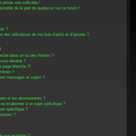
privés non sollicités !
désirable de la part de quelqu’un sur ce forum !
rés ?
 des utilisateurs de ma liste d’amis et d’ignorés ?
s
erche dans un ou des forums ?
cun résultat ?
e page blanche ?!
embres ?
res messages et sujets ?
avoris et les abonnements ?
 ou m’abonner à un sujet spécifique ?
um spécifique ?
nements ?
es sur ce forum ?