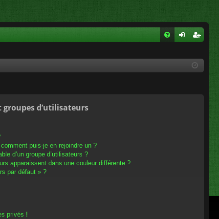
FA
on
ns
Q
ne
cri
xi
pti
on
on
t groupes d’utilisateurs
?
t comment puis-je en rejoindre un ?
le d’un groupe d’utilisateurs ?
eurs apparaissent dans une couleur différente ?
rs par défaut » ?
s privés !