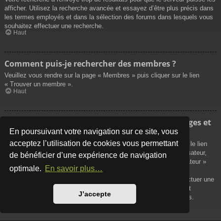
afficher. Utilisez la recherche avancée et essayez d’être plus précis dans
les termes employés et dans la sélection des forums dans lesquels vous
souhaitez effectuer une recherche.
Haut
Comment puis-je rechercher des membres ?
Veuillez vous rendre sur la page « Membres » puis cliquer sur le lien
« Trouver un membre ».
Haut
Comment puis-je retrouver mes propres messages et
sujets ?
En poursuivant votre navigation sur ce site, vous
acceptez l’utilisation de cookies vous permettant
Vos propres messages peuvent être affichés soit en cliquant sur le lien
« Afficher vos messages » dans le panneau de contrôle de l’utilisateur,
de bénéficier d’une expérience de navigation
soit en cliquant sur le lien « Rechercher les messages de l’utilisateur »
optimale.
En savoir plus…
sur la page de votre propre profil ou soit en cliquant sur le menu
« Raccourcis » situé sur la partie supérieure du forum. Pour effectuer une
recherche de vos propres sujets, utilisez la recherche avancée et
J’accepte
remplissez convenablement les options qui vous sont disponibles.
Haut