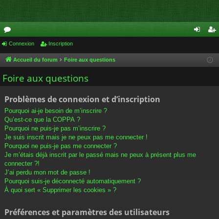
or
Connexion
Inscription
on
ns
u
ne
cri
Accueil du forum
Foire aux questions
m
xi
pti
Foire aux questions
s
on
on
Problèmes de connexion et d’inscription
Pourquoi ai-je besoin de m’inscrire ?
Qu’est-ce que la COPPA ?
Pourquoi ne puis-je pas m’inscrire ?
Je suis inscrit mais je ne peux pas me connecter !
Pourquoi ne puis-je pas me connecter ?
Je m’étais déjà inscrit par le passé mais ne peux à présent plus me
connecter ?!
J’ai perdu mon mot de passe !
Pourquoi suis-je déconnecté automatiquement ?
À quoi sert « Supprimer les cookies » ?
Préférences et paramètres des utilisateurs