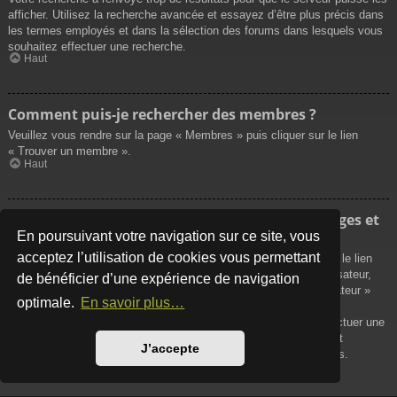
afficher. Utilisez la recherche avancée et essayez d’être plus précis dans
les termes employés et dans la sélection des forums dans lesquels vous
souhaitez effectuer une recherche.
Haut
Comment puis-je rechercher des membres ?
Veuillez vous rendre sur la page « Membres » puis cliquer sur le lien
« Trouver un membre ».
Haut
Comment puis-je retrouver mes propres messages et
sujets ?
En poursuivant votre navigation sur ce site, vous
acceptez l’utilisation de cookies vous permettant
Vos propres messages peuvent être affichés soit en cliquant sur le lien
« Afficher vos messages » dans le panneau de contrôle de l’utilisateur,
de bénéficier d’une expérience de navigation
soit en cliquant sur le lien « Rechercher les messages de l’utilisateur »
optimale.
En savoir plus…
sur la page de votre propre profil ou soit en cliquant sur le menu
« Raccourcis » situé sur la partie supérieure du forum. Pour effectuer une
recherche de vos propres sujets, utilisez la recherche avancée et
J’accepte
remplissez convenablement les options qui vous sont disponibles.
Haut