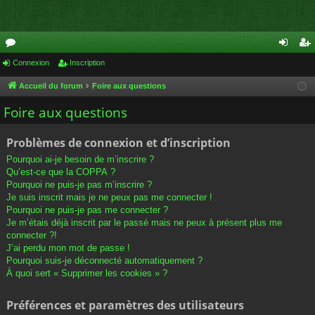
or
Connexion
Inscription
on
ns
u
ne
cri
Accueil du forum
Foire aux questions
m
xi
pti
Foire aux questions
s
on
on
Problèmes de connexion et d’inscription
Pourquoi ai-je besoin de m’inscrire ?
Qu’est-ce que la COPPA ?
Pourquoi ne puis-je pas m’inscrire ?
Je suis inscrit mais je ne peux pas me connecter !
Pourquoi ne puis-je pas me connecter ?
Je m’étais déjà inscrit par le passé mais ne peux à présent plus me
connecter ?!
J’ai perdu mon mot de passe !
Pourquoi suis-je déconnecté automatiquement ?
À quoi sert « Supprimer les cookies » ?
Préférences et paramètres des utilisateurs