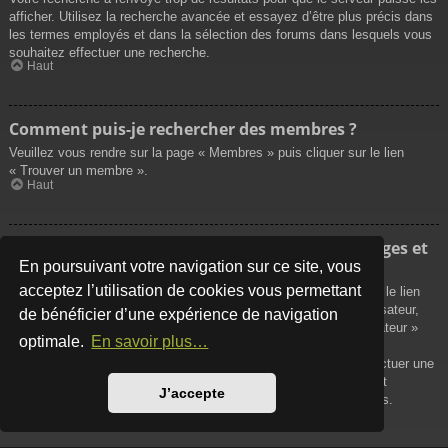
afficher. Utilisez la recherche avancée et essayez d’être plus précis dans
les termes employés et dans la sélection des forums dans lesquels vous
souhaitez effectuer une recherche.
Haut
Comment puis-je rechercher des membres ?
Veuillez vous rendre sur la page « Membres » puis cliquer sur le lien
« Trouver un membre ».
Haut
Comment puis-je retrouver mes propres messages et
sujets ?
En poursuivant votre navigation sur ce site, vous
acceptez l’utilisation de cookies vous permettant
Vos propres messages peuvent être affichés soit en cliquant sur le lien
« Afficher vos messages » dans le panneau de contrôle de l’utilisateur,
de bénéficier d’une expérience de navigation
soit en cliquant sur le lien « Rechercher les messages de l’utilisateur »
optimale.
En savoir plus…
sur la page de votre propre profil ou soit en cliquant sur le menu
« Raccourcis » situé sur la partie supérieure du forum. Pour effectuer une
recherche de vos propres sujets, utilisez la recherche avancée et
J’accepte
remplissez convenablement les options qui vous sont disponibles.
Haut