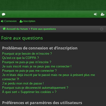
or
Connexion
Inscription
on
ns
u
ne
cri
Accueil du forum
Foire aux questions
m
xi
pti
Foire aux questions
s
on
on
Problèmes de connexion et d’inscription
Pourquoi ai-je besoin de m’inscrire ?
Qu’est-ce que la COPPA ?
Pourquoi ne puis-je pas m’inscrire ?
Je suis inscrit mais je ne peux pas me connecter !
Pourquoi ne puis-je pas me connecter ?
Je m’étais déjà inscrit par le passé mais ne peux à présent plus me
connecter ?!
J’ai perdu mon mot de passe !
Pourquoi suis-je déconnecté automatiquement ?
À quoi sert « Supprimer les cookies » ?
Préférences et paramètres des utilisateurs