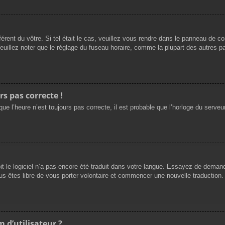
férent du vôtre. Si tel était le cas, veuillez vous rendre dans le panneau de cont
llez noter que le réglage du fuseau horaire, comme la plupart des autres para
rs pas correcte !
ue l’heure n’est toujours pas correcte, il est probable que l’horloge du serveur
oit le logiciel n’a pas encore été traduit dans votre langue. Essayez de demande
us êtes libre de vous porter volontaire et commencer une nouvelle traduction. 
 d’utilisateur ?