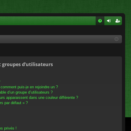
FA
on
ns
Q
ne
cri
xi
pti
on
on
t groupes d’utilisateurs
?
t comment puis-je en rejoindre un ?
le d’un groupe d’utilisateurs ?
eurs apparaissent dans une couleur différente ?
rs par défaut » ?
s privés !