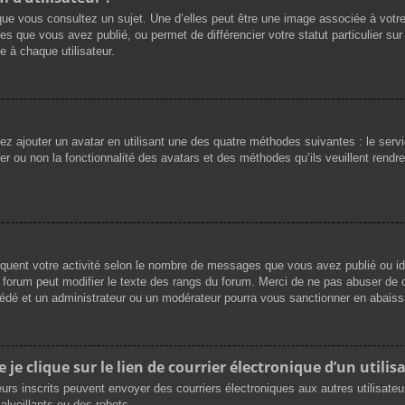
que vous consultez un sujet. Une d’elles peut être une image associée à votr
es que vous avez publié, ou permet de différencier votre statut particulier su
 à chaque utilisateur.
vez ajouter un avatar en utilisant une des quatre méthodes suivantes : le servi
r ou non la fonctionnalité des avatars et des méthodes qu’ils veuillent rendre 
iquent votre activité selon le nombre de messages que vous avez publié ou ide
du forum peut modifier le texte des rangs du forum. Merci de ne pas abuser d
cédé et un administrateur ou un modérateur pourra vous sanctionner en abai
e clique sur le lien de courrier électronique d’un utilisa
ateurs inscrits peuvent envoyer des courriers électroniques aux autres utilisat
lveillants ou des robots.