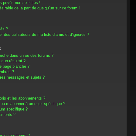
privés non sollicités !
désirable de la part de quelqu’un sur ce forum !
rés ?
 des utilisateurs de ma liste d’amis et d’ignorés ?
s
erche dans un ou des forums ?
cun résultat ?
e page blanche ?!
embres ?
res messages et sujets ?
avoris et les abonnements ?
 ou m’abonner à un sujet spécifique ?
um spécifique ?
nements ?
es sur ce forum ?