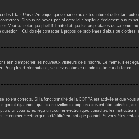
loi des États-Unis d’Amérique qui demande aux sites internet collectant pote
concernés. Si vous ne savez pas si cette loi s’applique également aux mineu
igner. Veuillez noter que phpBB Limited et que les propriétaires de ce forum 
la question « Qui dois-je contacter à propos de problèmes d’abus ou d’ordres l
tions afin d’empêcher les nouveaux visiteurs de s’inscrire. De même, il est ég
iser. Pour plus d’informations, veuillez contacter un administrateur du forum.
sse soient corrects. Si la fonctionnalité de la COPPA est activée et que vous 
exigeront également que les nouvelles inscriptions doivent être activées, soi
ription. Si vous aviez reçu un courrier électronique, consultez les instruction
le courrier électronique a été filtré en tant que pourriel. Si vous êtes certai